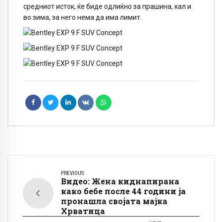
средниот исток, ќе биде одлиќно за прашина, кал и
во зима, за него нема да има лимит.
PREVIOUS
Видео: Жена киднапирана
како бебе после 44 години ја
пронашла својата мајка
Хрватица