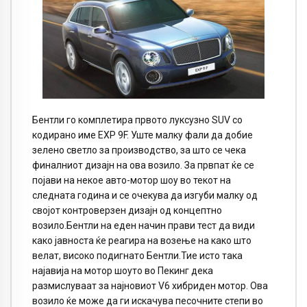
Бентли го комплетира првото луксузно SUV со
кодирано име EXP 9F. Уште малку фали да добие
зелено светло за производство, за што се чека
финалниот дизајн на ова возило. За првпат ќе се
појави на некое авто-мотор шоу во текот на
следната година и се очекува да изгуби малку од
својот контроверзен дизајн од концептно
возило.Бентли на еден начин прави тест да види
како јавноста ќе реагира на возење на како што
велат, високо подигнато Бентли.Тие исто така
најавија на мотор шоуто во Пекинг дека
размислуваат за најновиот V6 хибриден мотор. Ова
возило ќе може да ги искачува песочните степи во