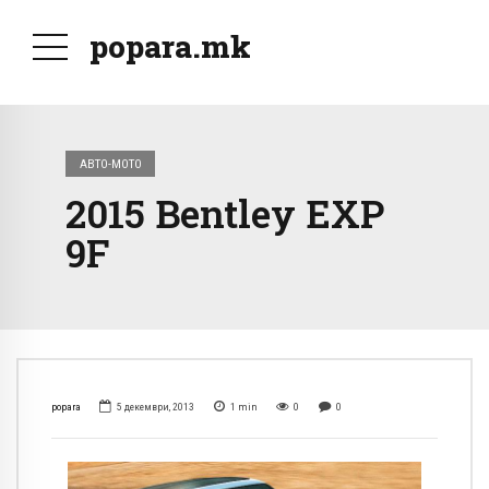
popara.mk
АВТО-МОТО
2015 Bentley EXP
9F
popara
5 декември, 2013
1
min
0
0