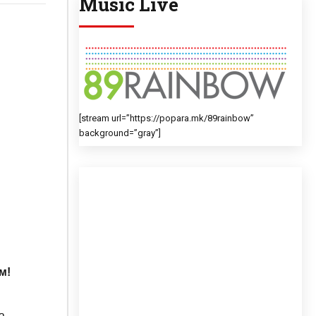
Music Live
[stream url=”https://popara.mk/89rainbow”
background=”gray”]
м!
а