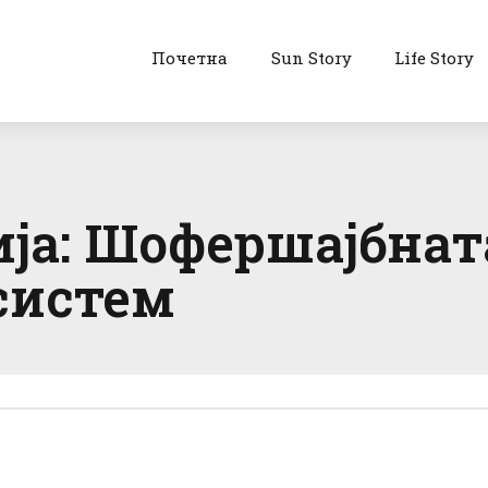
Почетна
Sun Story
Life Story
ја: Шофершајбната
систем