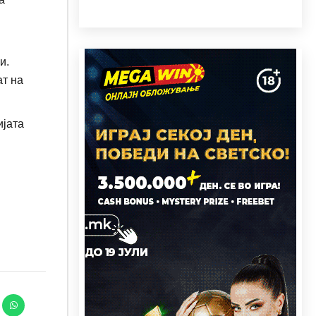
и.
ат на
ијата