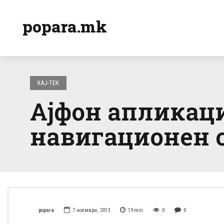
popara.mk
ХАЈ-ТЕК
Ајфон апликаци
навигационен 
popara
7 ноември, 2013
19
min
0
0