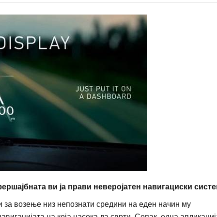
фершајбната ви ја прави неверојатен навигациски систе
и за возење низ непознати средини на еден начин му
авигацијата на која насока да сврти. Сепак, една апликациј