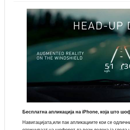
Бесплатна апликација на iPhone, која што шо
Навигацијата,или пак апликациите кои се одличн
отежнуваат на шоферот да вози додека ја гледа н