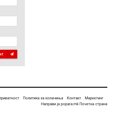
NT
приватност
Политика за колачиња
Контакт
Маркетинг
Направи ја popara.mk Почетна страна