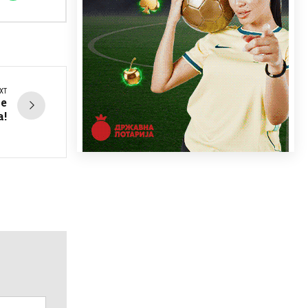
XT
те
а!