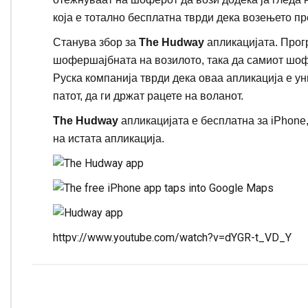
која е тотално бесплатна тврди дека возењето пр
Станува збор за
The Hudway
апликацијата. Прог
шофершајбната на возилото, така да самиот шофе
Руска компанија тврди дека оваа апликација е ун
патот, да ги држат рацете на воланот.
The Hudway
апликацијата е бесплатна за iPhone
на истата апликација.
httpv://www.youtube.com/watch?v=dYGR-t_VD_Y