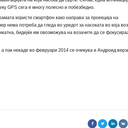
еку GPS сега е многу полесно и побезбедно.
рамата користи смартфон како направа за проекција на
р нема потреба да гледа во уредот за насоката во која воз
икатна, бидејќи им овозможува на возачите да се фокусира
, а пак некаде во февруари 2014 се очекува и Андроид верз