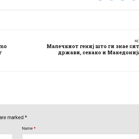
NE
smo
Малечкиот гениј што ги знае си
т
држави, секако и Македониј
 are marked *
Name
*