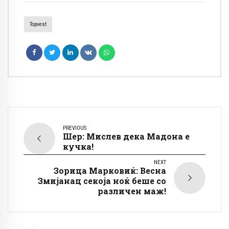
Topvest
PREVIOUS
Шер: Мислев дека Мадона е
кучка!
NEXT
Зорица Марковиќ: Весна
Змијанац секоја ноќ беше со
различен маж!