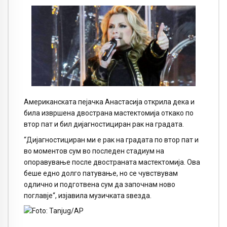
Американската пејачка Анастасија открила дека и
била извршена двострана мастектомија откако по
втор пат и бил дијагностициран рак на градата.
“Дијагностициран ми е рак на градата по втор пат и
во моментов сум во последен стадиум на
опоравување после двостраната мастектомија. Ова
беше едно долго патување, но се чувствувам
одлично и подготвена сум да започнам ново
поглавје“, изјавила музичката ѕвезда.