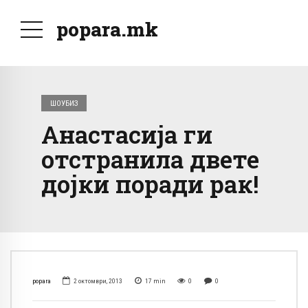
popara.mk
ШОУБИЗ
Анастасија ги
отстранила двете
дојки поради рак!
popara
2 октомври, 2013
17
min
0
0