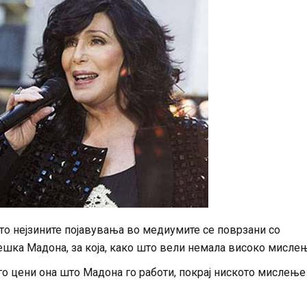
то нејзините појавувања во медиумите се поврзани со
лешка Мадона, за која, како што вели немала високо мисле
го цени она што Мадона го работи, покрај ниското мислење