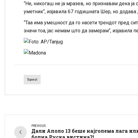
“Не, никогаш не ја мразев, но признавам дека ја 
уметник“, изјавила 67 годишната Шер, но додава
“Таа има умешност да го насети трендот пред сит
значи тоа, јас немам што да замерам“, изјавила пе
Topvest
PREVIOUS
Дали Аполо 13 беше најголема лага ил
болна Руска вистина?!