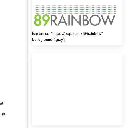
[stream url=”https://popara.mk/89rainbow”
background=”gray”]
ње.
 за