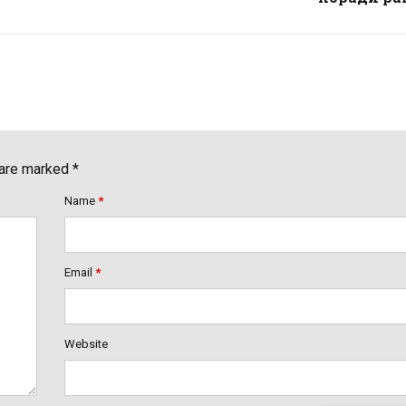
 are marked *
Name
*
Email
*
Website