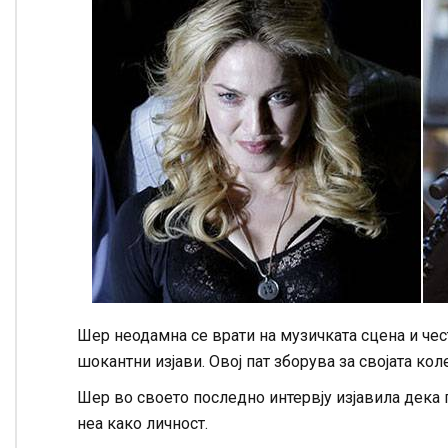
Шер неодамна се врати на музичката сцена и чес
шокантни изјави. Овој пат зборува за својата ко
Шер во своето последно интервју изјавила дека 
неа како личност.