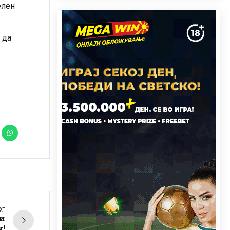
елен
и да
XT
ки
к!