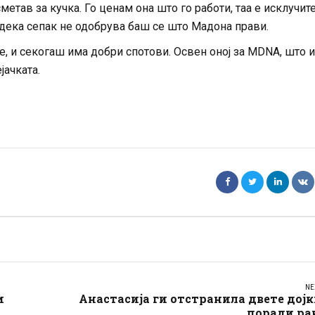
сметав за кучка. Го ценам она што го работи, таа е исклучит
 дека сепак не одобрува баш се што Мадона прави.
е, и секогаш има добри спотови. Освен оној за
MDNA
, што 
јачката.
NE
и
Анастасија ги отстранила двете дој
поради ра