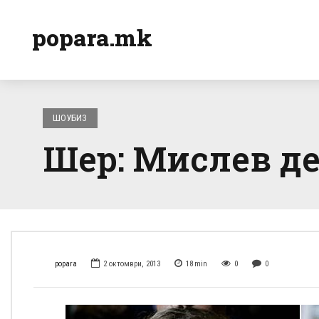
popara.mk
ШОУБИЗ
Шер: Мислев де
popara
2 октомври, 2013
18
min
0
0