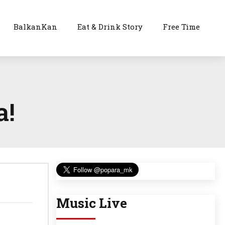
BalkanKan
Eat & Drink Story
Free Time
а!
Music Live