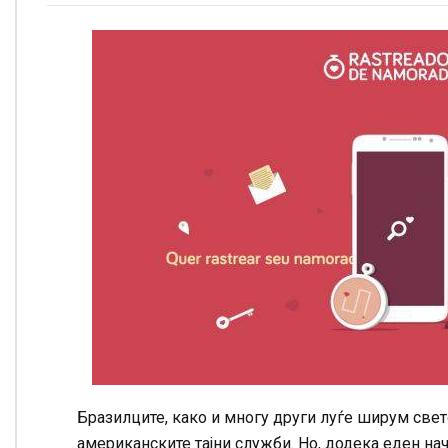
Бразилците, како и многу други луѓе ширум свето
американските тајни служби. Но, додека еден на