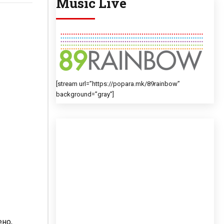
Music Live
[stream url=”https://popara.mk/89rainbow”
background=”gray”]
ено,