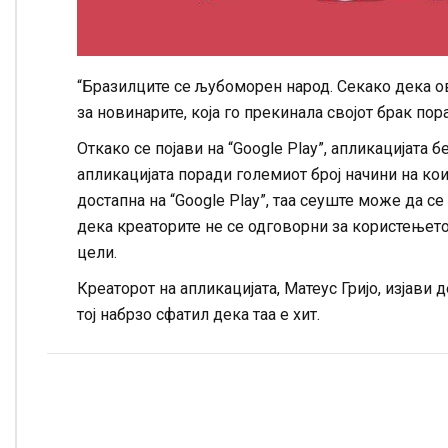
“Бразилците се љубоморен народ. Секако дека ов
за новинарите, која го прекинала својот брак пор
Откако се појави на “Google Play”, апликацијата б
апликацијата поради големиот број начини на кои
достапна на “Google Play”, таа сеуште може да с
дека креаторите не се одговорни за користењето 
цели.
Креаторот на апликацијата, Матеус Гријо, изјави 
тој набрзо сфатил дека таа е хит.