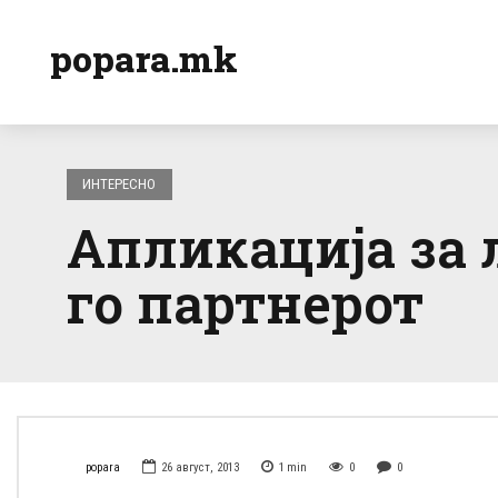
popara.mk
ИНТЕРЕСНО
Апликација за 
го партнерот
popara
26 август, 2013
1
min
0
0