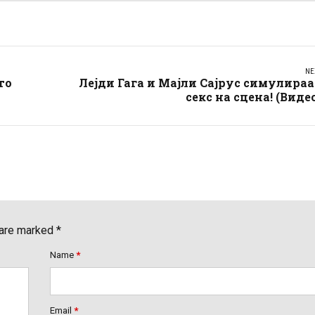
NE
то
Лејди Гага и Мајли Сајрус симулира
секс на сцена! (Виде
 are marked *
Name
*
Email
*