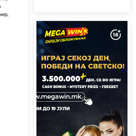
о
нер,