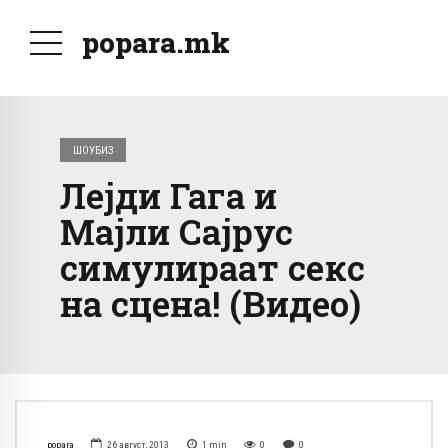
popara.mk
ШОУБИЗ
Лејди Гага и
Мајли Сајрус
симулираат секс
на сцена! (Видео)
popara
26 август, 2013
1
min
0
0