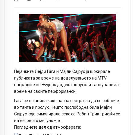
Пејачките Лејди Гага и Мајли Сајрус ја шокирале
публиката за време на доделувањето на MTV
наградите во Њујорк додека полуголи танцувале за
време на своите перформанси.
Гага се појавила како часна сестра, за да се соблече
во танга и прслук. Нешто послободна била Мајли
Сајрус која симулирала секс со Робин Трик триејќи се
на неговото меѓуножје.
Погледнете дел од атмосферата: