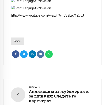
http://www.youtube.com/watch?v=JV3Lp71ZbtU
Topvest
PREVIOUS
Апликација за љубоморни и
за шпиуни: Следете го
партнерот