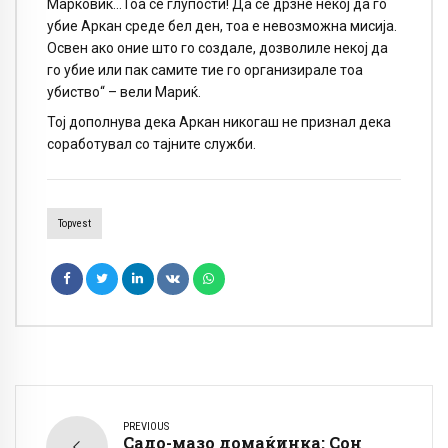
Марковиќ…Тоа се глупости! Да се дрзне некој да го
убие Аркан среде бел ден, тоа е невозможна мисија.
Освен ако оние што го создале, дозволиле некој да
го убие или пак самите тие го организирале тоа
убиство“ – вели Мариќ.
Тој дополнува дека Аркан никогаш не признал дека
соработувал со тајните служби.
Topvest
PREVIOUS
Садо-мазо домаќинка: Сон