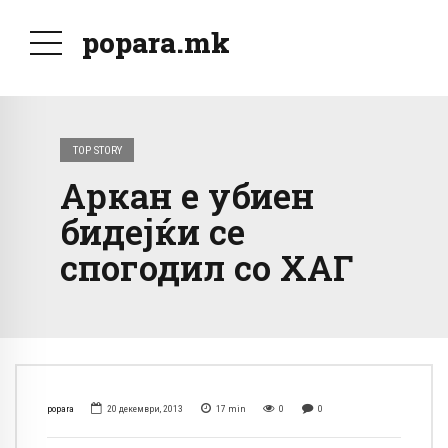
popara.mk
TOP STORY
Аркан е убиен
бидејќи се
спогодил со ХАГ
popara
20 декември, 2013
17
min
0
0