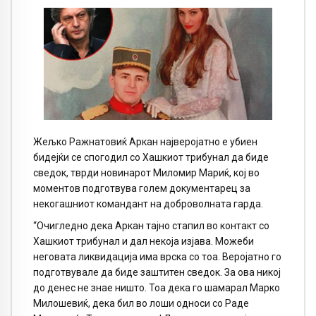
Жељко Ражнатовиќ Аркан најверојатно е убиен
бидејќи се спогодил со Хашкиот трибунал да биде
сведок, тврди новинарот Миломир Мариќ, кој во
моментов подготвува голем документарец за
некогашниот командант на доброволната гарда.
“Очигледно дека Аркан тајно стапил во контакт со
Хашкиот трибунал и дал некоја изјава. Можеби
неговата ликвидација има врска со тоа. Веројатно го
подготвувале да биде заштитен сведок. За ова никој
до денес не знае ништо. Тоа дека го шамарал Марко
Милошевиќ, дека бил во лоши односи со Раде