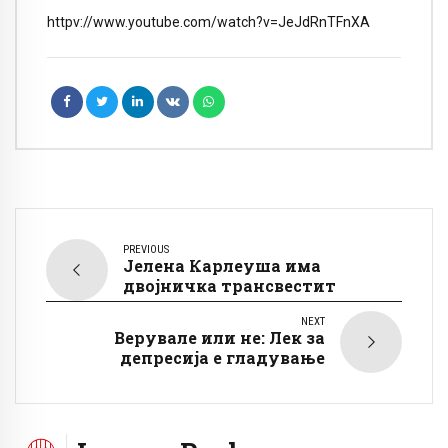
httpv://www.youtube.com/watch?v=JeJdRnTFnXA
PREVIOUS
Јелена Карлеуша има
двојничка трансвестит
NEXT
Верувале или не: Лек за
депресија е гладување