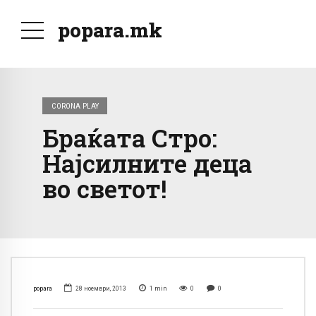
popara.mk
CORONA PLAY
Браќата Стро:
Најсилните деца
во светот!
popara
28 ноември, 2013
1
min
0
0