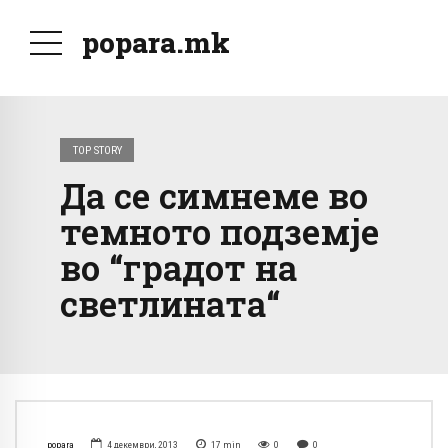
popara.mk
TOP STORY
Да се симнеме во
темното подземје
во “градот на
светлината“
popara
4 декември, 2013
17
min
0
0