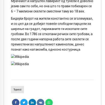
Мрачниот и напуштен лавиринт од тунели е доволно
језив сам по себе, но она што го прави побизарен се
6 – 7 милиони скелети сместени таму во 18 век.
Бидејќи бројот на жители константно се зголемувал,
и со цел да се добијат повеќе слободни парцели за
ширење на градот, парижаните ги ископале сите
гробови. Во 1786 се откопани речиси сите гробови, а
после две години напорна работа сите скелети се
преместени во напуштениот каменолом, денес
познат како катакомба, односно костурница.
Topvest