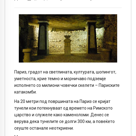
Париз, градот на светлината, културата, шопингот,
уметноста, крие темно и морничаво подземје
исполнето со милиони човечки скелети – Париските
катакомби.
На 20 метри под површината на Париз се кријат
тунели кои потекнуваат од времето на Римското
царство и служеле како каменоломи. Денес се
верува дека тунелите се долги 300 км, а повеќето
сеуште останале неоткриени.