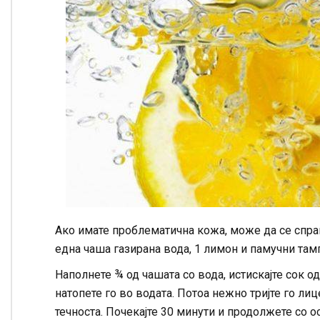
Ако имате проблематична кожа, може да се справ
една чаша газирана вода, 1 лимон и памучни там
Наполнете ¾ од чашата со вода, истискајте сок о
натопете го во водата. Потоа нежно тријте го ли
течноста. Почекајте 30 минути и продолжете со ос