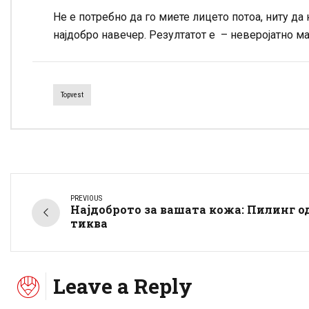
Не е потребно да го миете лицето потоа, ниту да 
најдобро навечер. Резултатот е – неверојатно ма
Topvest
PREVIOUS
Најдоброто за вашата кожа: Пилинг о
тиква
Leave a Reply