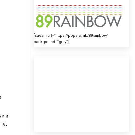
[stream url=”https://popara.mk/89rainbow”
background=”gray”]
о
ук и
 од