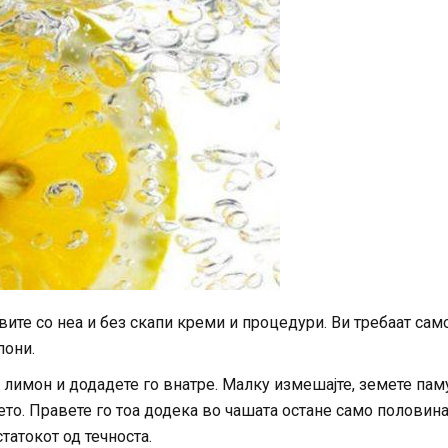
ите со неа и без скапи креми и процедури. Ви требаат сам
пони.
д лимон и додадете го внатре. Малку измешајте, земете пам
цето. Правете го тоа додека во чашата остане само половина
татокот од течноста.