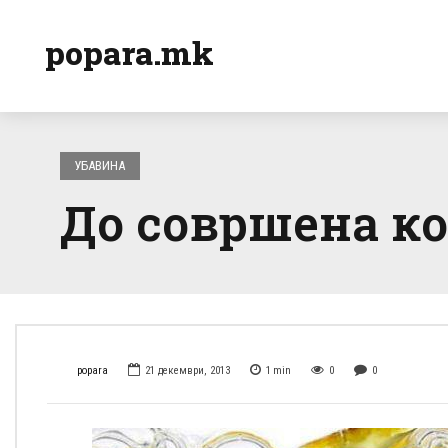
popara.mk
УБАВИНА
До совршена ко
popara
21 декември, 2013
1
min
0
0