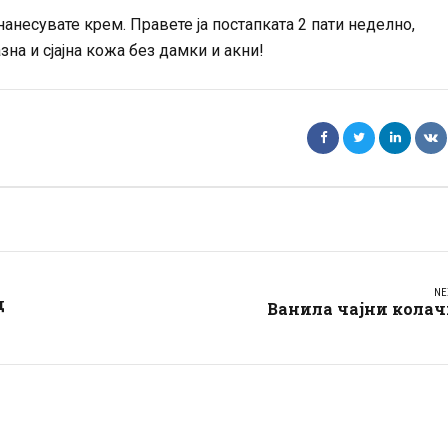
нанесувате крем. Правете ја постапката 2 пати неделно,
зна и сјајна кожа без дамки и акни!
NE
д
Ванила чајни колач