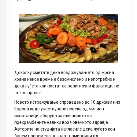
Доколку сметате дека воздржувањето од мрсна
храна некое време е безсмислено и непотребно и
дека луѓето кои постат се религиозни фанатици, не
сте во право!
Новото истражување спроведено во 10 држави низ
Европа каде учествувале повеќе од милион
испитаници, зборува за влијанието на
прехрамбените навики врз човечкото здравје.
Авторите на студијата нагласиле дека луѓето кои
барем повремено не јадат намирници од