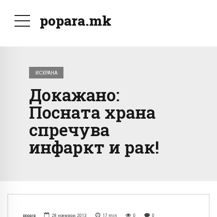
popara.mk
ИСХРАНА
Докажано:
Посната храна
спречува
инфаркт и рак!
popara
28 ноември, 2013
17
min
0
0