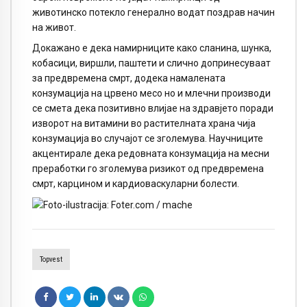
животинско потекло генерално водат поздрав начин
на живот.
Докажано е дека намирниците како сланина, шунка,
кобасици, виршли, паштети и слично допринесуваат
за предвремена смрт, додека намалената
конзумација на црвено месо но и млечни производи
се смета дека позитивно влијае на здравјето поради
изворот на витамини во растителната храна чија
конзумација во случајот се зголемува. Научниците
акцентирале дека редовната конзумација на месни
преработки го зголемува ризикот од предвремена
смрт, карцином и кардиоваскуларни болести.
Topvest