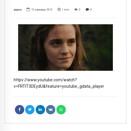
popara
15 ноември, 2013
1
min
0
0
httpv://www.youtube.com/watch?
v=FRTlT3DEydU&feature=youtube_gdata_player