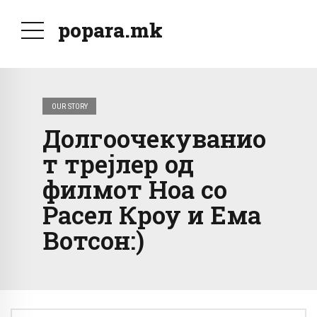
popara.mk
OUR STORY
Долгоочекуванио
т трејлер од
филмот Ноа со
Расел Кроу и Ема
Вотсон:)