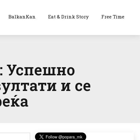
BalkanKan
Eat & Drink Story
Free Time
: Успешно
ултати и се
реќа