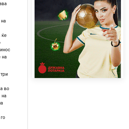
ава
 на
 ќе
о
синос
 на
 три
ќа во
 на
на
 го