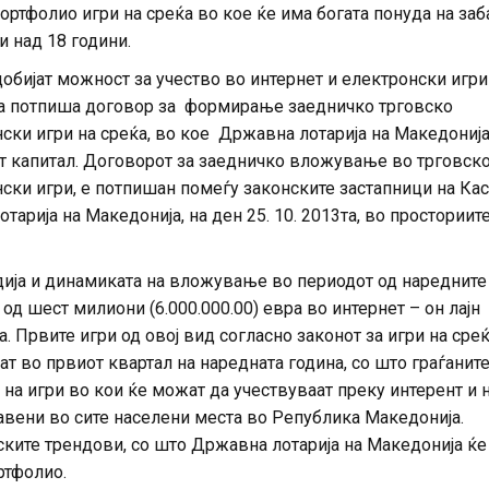
ртфолио игри на среќа во кое ќе има богата понуда на заб
и над 18 години.
добијат можност за учество во интернет и електронски игри
ја потпиша договор за формирање заедничко трговско
ски игри на среќа, во кое Државна лотарија на Македонија
т капитал. Договорот за заедничко вложување во трговск
ски игри, е потпишан помеѓу законските застапници на Ка
арија на Македонија, на ден 25. 10. 2013та, во просториите
дија и динамиката на вложување во периодот од наредните
од шест милиони (6.000.000.00) евра во интернет – он лајн
а. Првите игри од овој вид согласно законот за игри на сре
т во првиот квартал на наредната година, со што граѓаните
на игри во кои ќе можат да учествуваат преку интерент и 
авени во сите населени места во Република Македонија.
тските трендови, со што Државна лотарија на Македонија ќе
ртфолио.