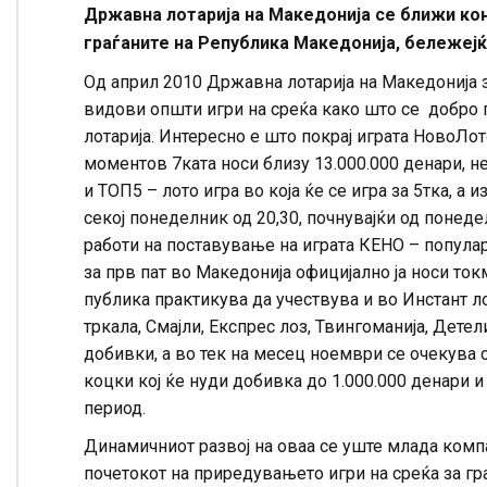
Државна лотарија на Македонија се ближи кон
граѓаните на Република Македонија, бележејќ
Од април 2010 Државна лотарија на Македонија 
видови општи игри на среќа како што се добро 
лотарија. Интересно е што покрај играта НовоЛото
моментов 7ката носи близу 13.000.000 денари, н
и ТОП5 – лото игра во која ќе се игра за 5тка, 
секој понеделник од 20,30, почнувајќи од понед
работи на поставување на играта КЕНО – популар
за прв пат во Македонија официјално ја носи ток
публика практикува да учествува и во Инстант ло
тркала, Смајли, Експрес лоз, Твингоманија, Дете
добивки, а во тек на месец ноември се очекува 
коцки кој ќе нуди добивка до 1.000.000 денари и
период.
Динамичниот развој на оваа се уште млада компан
почетокот на приредувањето игри на среќа за гр