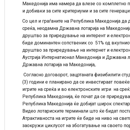
Македонија има намера да влезе со комплетно по
и добивки за сите критериуми и за сите генераци
Со цел и граѓаните на Република Македонија да 
среќа, неодамна Државна лотарија на Македони
друштво за приредување на интерент и електрон
биде доминантен сопственик со 51% од вкупнио
друштво за приредување на интернет и електрон
Аустрија Интернатионал Македонија и Државна лот
Државна лотарија на Македонија,.
Согласно договорот, зацртаната физибилити сту
(3) години е планирано да се инвестираат повеќе 
игрите на среќа и во електронските игри на среќ
Република Македонија, ќе почат да се приредуваа
Република Македонија ќе добијат широк спектар 
Видео лотариските терминали што ќе бидат пост
Атрактивноста на игрите ќе биде на ниво на све
заокружи циклусот на збогатување на своето по