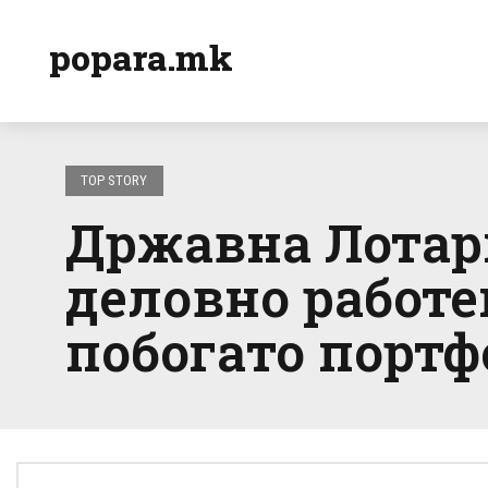
popara.mk
TOP STORY
Државна Лотари
деловно работе
побогато портф