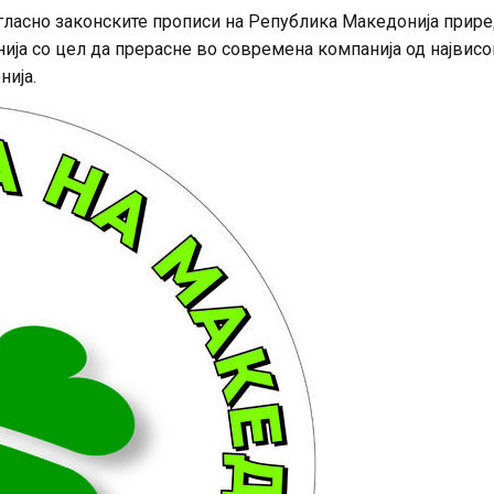
гласно законските прописи на Република Македонија прир
нија со цел да прерасне во современа компанија од највисо
нија.