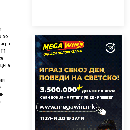
т
е во
 игра
РТ1
се
ци, а
ќни
и
ни
т