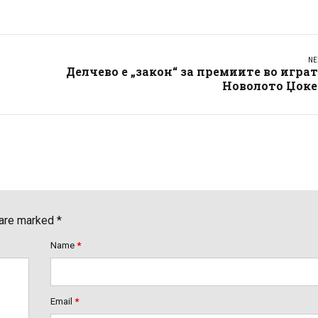
NE
Делчево е „закон“ за премиите во игра
Новолото Џоке
 are marked *
Name
*
Email
*