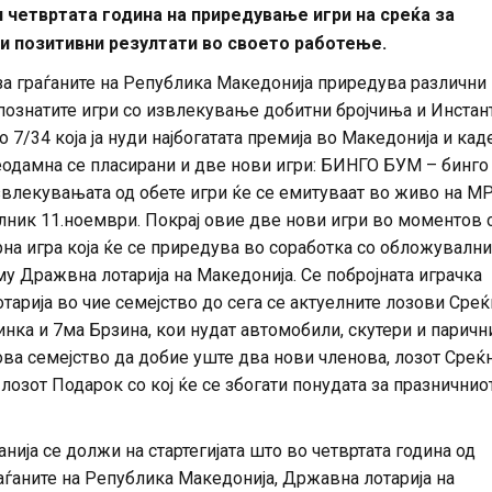
 четвртата година на приредување игри на среќа за
и позитивни резултати во своето работење.
за граѓаните на Република Македонија приредува различни
познатите игри со извлекување добитни бројчиња и Инстан
 7/34 која ја нуди најбогатата премија во Македонија и кад
еодамна се пласирани и две нови игри: БИНГО БУМ – бинго
а извлекувањата од обете игри ќе се емитуваат во живо на М
елник 11.ноември. Покрај овие две нови игри во моментов 
на игра која ќе се приредува во соработка со обложувални
му Дражвна лотарија на Македонија. Се побројната играчка
тарија во чие семејство до сега се актуелните лозови Сре
линка и 7ма Брзина, кои нудат автомобили, скутери и паричн
ова семејство да добие уште два нови членова, лозот Среќ
 лозот Подарок со кој ќе се збогати понудата за празничнио
ија се должи на стартегијата што во четвртата година од
аѓаните на Република Македонија, Државна лотарија на