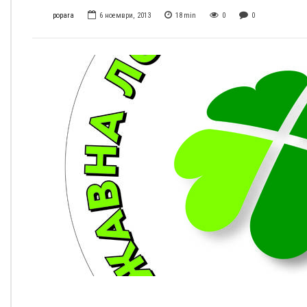
popara
6 ноември, 2013
18
min
0
0