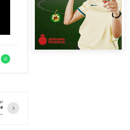
XT
е
..