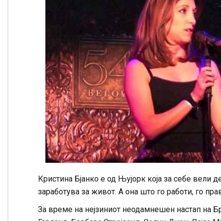
Кристина Бјанко е од Њујорк која за себе вели де
заработува за живот. А она што го работи, го пра
За време на нејзиниот неодамнешен настап на Бр