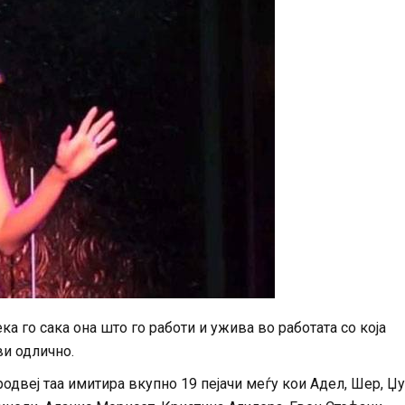
ка го сака она што го работи и ужива во работата со која
ви одлично.
одвеј таа имитира вкупно 19 пејачи меѓу кои Адел, Шер, Џ