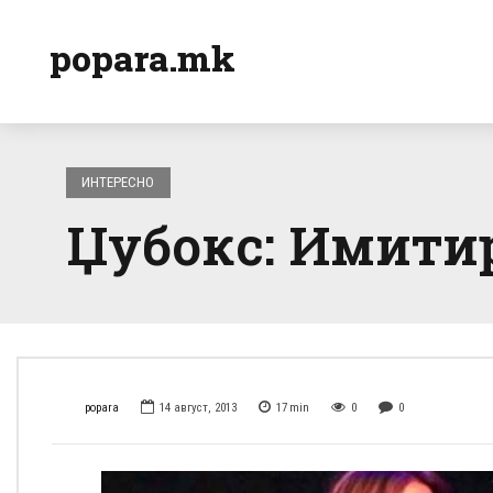
popara.mk
ИНТЕРЕСНО
Џубокс: Имитир
popara
14 август, 2013
17
min
0
0