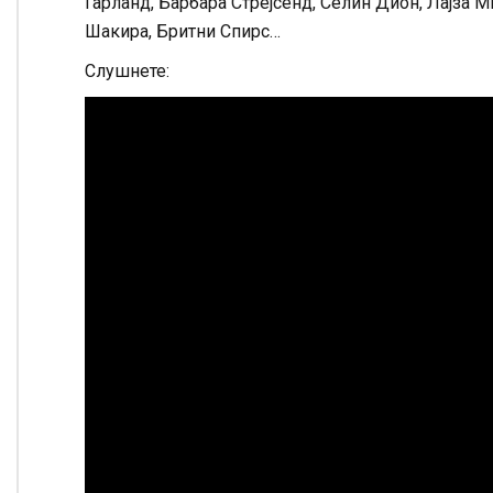
Гарланд, Барбара Стрејсенд, Селин Дион, Лајза М
Шакира, Бритни Спирс…
Слушнете: