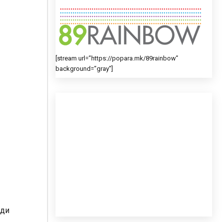
[stream url=”https://popara.mk/89rainbow”
background=”gray”]
уди