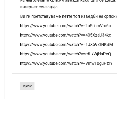
на најголемите српски ѕвезди како што се Цеца, 
интернет сензација.
Ви ги претставуваме петте топ изведби на српски
httpv://www.youtube.com/watch?v=2uSchmVro6c
httpv://www.youtube.com/watch?v=405XzaU34kc
httpv://www.youtube.com/watch?v=1JX59ZlNKSM
httpv://www.youtube.com/watch?v=rdLxWjHaPeQ
httpv://www.youtube.com/watch?v=VmwTbguPzrY
Topvest