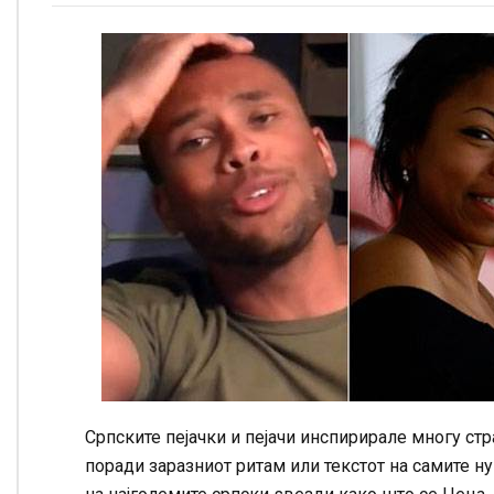
Српските пејачки и пејачи инспирирале многу ст
поради заразниот ритам или текстот на самите ну