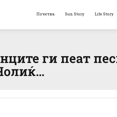
Почетна
Sun Story
Life Story
анците ги пеат пе
 Чолиќ…