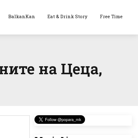
BalkanKan
Eat & Drink Story
Free Time
сните на Цеца,