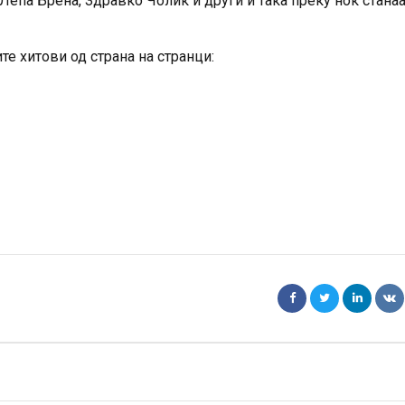
Лепа Брена, Здравко Чолиќ и други и така преку ноќ стана
те хитови од страна на странци: