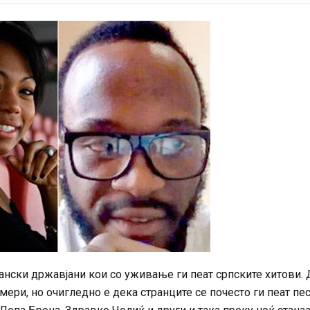
рански државјани кои со уживање ги пеат српските хитови.
мери, но очигледно е дека странците се почесто ги пеат пе