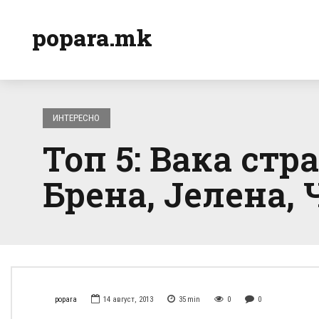
popara.mk
ИНТЕРЕСНО
Топ 5: Вака стр
Брена, Јелена,
popara
14 август, 2013
35
min
0
0