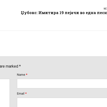
NE
Џубокс: Имитира 19 пејачи во една пес
 are marked *
Name
*
Email
*