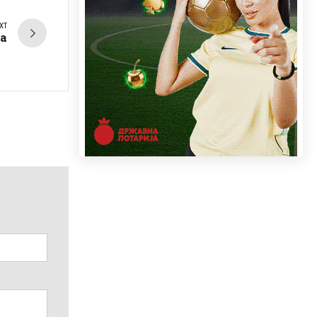
XT
на