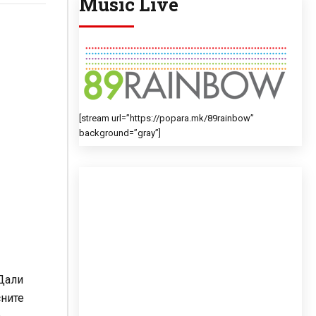
Music Live
[stream url=”https://popara.mk/89rainbow”
background=”gray”]
 Дали
сните