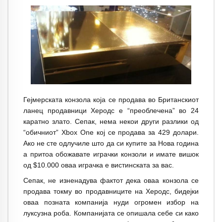
Гејмерската конзола која се продава во Британскиот
ланец продавници Херодс е “преоблечена” во 24
каратно злато. Сепак, нема некои други разлики од
“обичниот” Xbox One кој се продава за 429 долари.
Ако не сте одлучиле што да си купите за Нова година
а притоа обожавате играчки конзоли и имате вишок
од $10.000 оваа играчка е вистинската за вас.
Сепак, не изненадува фактот дека оваа конзола се
продава токму во продавниците на Херодс, бидејки
оваа позната компанија нуди огромен избор на
луксузна роба. Компанијата се опишала себе си како