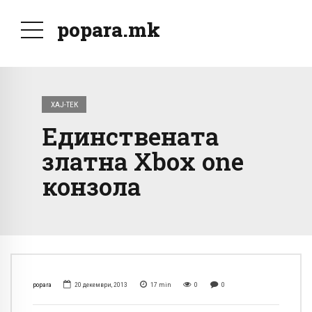
popara.mk
ХАЈ-ТЕК
Единствената
златна Xbox one
конзола
popara
20 декември, 2013
17
min
0
0