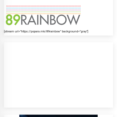
[stream url=”https://popara.mk/89rainbow” background=”gray”]