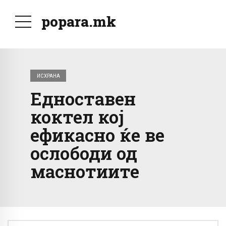
popara.mk
ИСХРАНА
Едноставен
коктел кој
ефикасно ќе ве
ослободи од
маснотиите