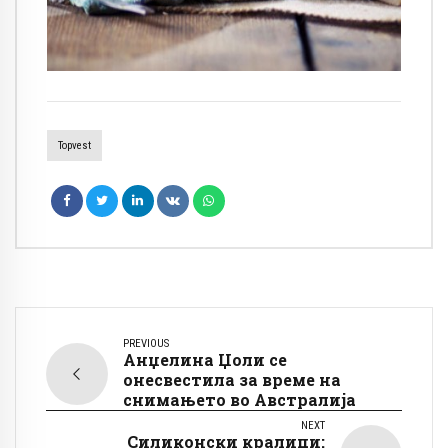
Topvest
PREVIOUS
Анџелина Џоли се
онесвестила за време на
снимањето во Австралија
NEXT
Силиконски кралици: