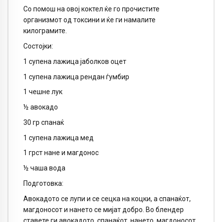
Со помош на овој коктел ќе го прочистите
организмот од токсини и ќе ги намалите
килограмите.
Состојки:
1 супена лажица јаболков оцет
1 супена лажица рендан ѓумбир
1 чешне лук
½ авокадо
30 гр спанаќ
1 супена лажица мед
1 грст нане и магдонос
½ чаша вода
Подготовка:
Авокадото се лупи и се сецка на коцки, а спанаќот,
магдоносот и нането се мијат добро. Во блендер
ставете ги авокадото, спанаќот, нането, магдоносот,