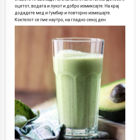
оцетот, водата и лукот и добро измиксајте. На крај
додадете мед и ѓумбир и повторно измешајте.
Коктелот се пие наутро, на гладно секој ден.