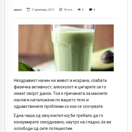
popara
17 декември, 2013
18
min
0
0
Нездравиот начин на живот и исхрана, слабата
физичка активност, алкохолот и цигарите си го
земат својот данок. Тоа е причината за масните
наслаги наталожени по вашето тело и
здравствените проблеми со кои се соочувате.
Една чаша од овој коктел кој би требало да го
конзумирате секојдневно, наутро на гладно, ќе ве
ослободи од сите потешкотии.