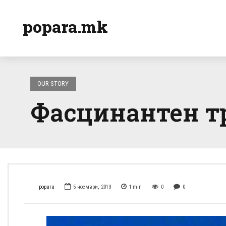
popara.mk
OUR STORY
Фасцинантен т
popara
5 ноември, 2013
1
min
0
0