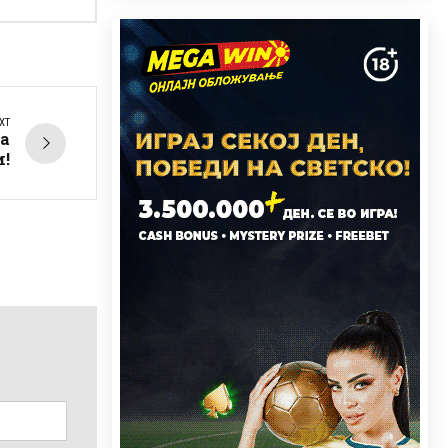
XT
а
и!