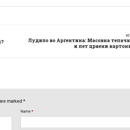
NE
Лудило во Аргентина: Масовна тепачк
ч?
и пет црвени картон
 are marked *
Name
*