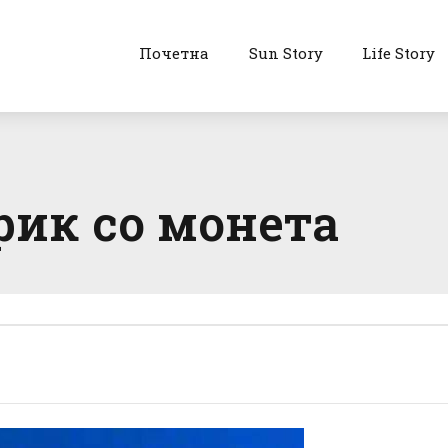
Почетна
Sun Story
Life Story
рик со монета