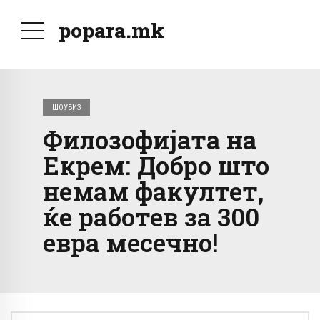
popara.mk
ШОУБИЗ
Филозофијата на
Екрем: Добро што
немам факултет,
ќе работев за 300
евра месечно!