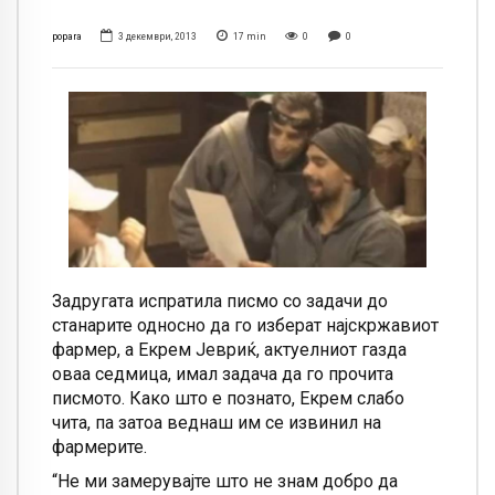
popara
3 декември, 2013
17
min
0
0
Задругата испратила писмо со задачи до
станарите односно да го изберат најскржавиот
фармер, а Екрем Јевриќ, актуелниот газда
оваа седмица, имал задача да го прочита
писмото. Како што е познато, Екрем слабо
чита, па затоа веднаш им се извинил на
фармерите.
“Не ми замерувајте што не знам добро да