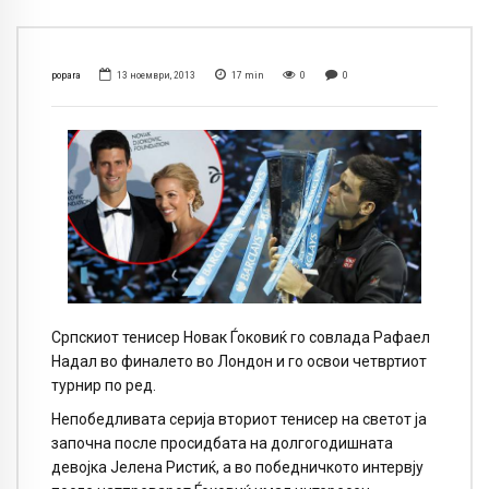
popara
13 ноември, 2013
17
min
0
0
Српскиот тенисер Новак Ѓоковиќ го совлада Рафаел
Надал во финалето во Лондон и го освои четвртиот
турнир по ред.
Непобедливата серија вториот тенисер на светот ја
започна после просидбата на долгогодишната
девојка Јелена Ристиќ, а во победничкото интервју