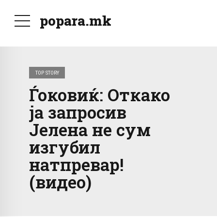
popara.mk
TOP STORY
Ѓоковиќ: Откако
ја запросив
Јелена не сум
изгубил
натпревар!
(видео)