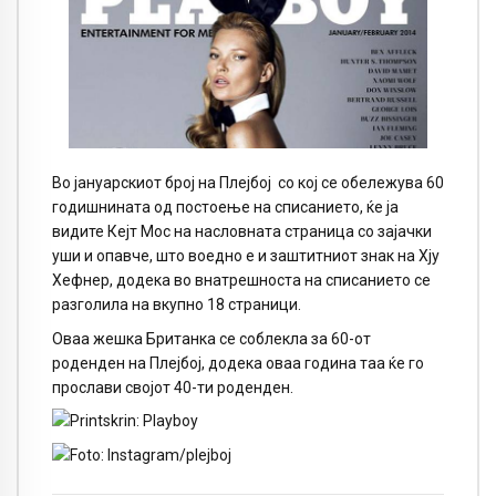
Во јануарскиот број на Плејбој
со кој се обележува 60
годишнината од постоење на списанието, ќе ја
видите Кејт Мос на насловната страница со зајачки
уши и опавче, што воедно е и заштитниот знак на Хју
Хефнер, додека во внатрешноста на списанието се
разголила на вкупно 18 страници.
Оваа жешка Британка се соблекла за 60-от
роденден на Плејбој, додека оваа година таа ќе го
прослави својот 40-ти роденден.