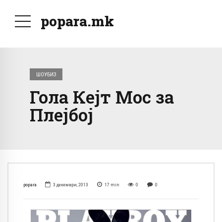
popara.mk
ШОУБИЗ
Гола Кејт Мос за
Плејбој
popara
3 декември, 2013
17
min
0
0