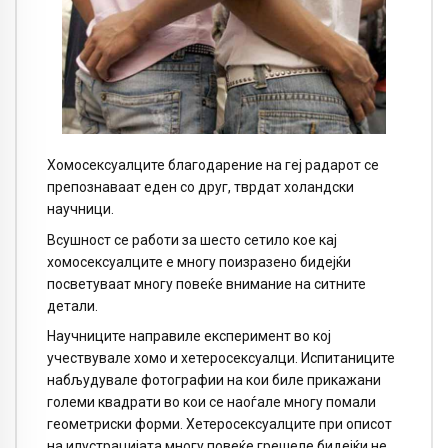
Хомосексуалците благодарение на геј радарот се
препознаваат еден со друг, тврдат холандски
научници.
Всушност се работи за шесто сетило кое кај
хомосексуалците е многу поизразено бидејќи
посветуваат многу повеќе внимание на ситните
детали.
Научниците направиле експеримент во кој
учествувале хомо и хетеросексуалци. Испитаниците
набљудувале фотографии на кои биле прикажани
големи квадрати во кои се наоѓале многу помали
геометриски форми. Хетеросексуалците при описот
на илустрацијата многу повеќе грешеле бидејќи не