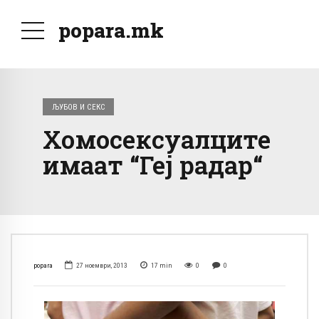
popara.mk
ЉУБОВ И СЕКС
Хомосексуалците
имаат “Геј радар“
popara
27 ноември, 2013
17
min
0
0