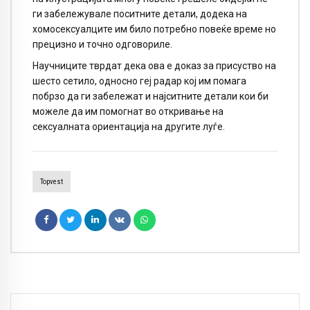
ги забележувале поситните детали, додека на
хомосексуалците им било потребно повеќе време но
прецизно и точно одговориле.
Научниците тврдат дека ова е доказ за присуство на
шесто сетило, односно геј радар кој им помага
побрзо да ги забележат и најситните детали кои би
можеле да им помогнат во откривање на
сексуалната ориентација на другите луѓе.
Topvest