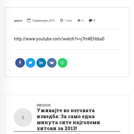
popara
16 декември, 2013
1
min
0
0
http://www.youtube.com/watch?v=j7mKEhIdui0
PREVIOUS
Уживајте во неговата
изведба: За само една
минута сите најголеми
хитови за 2013!