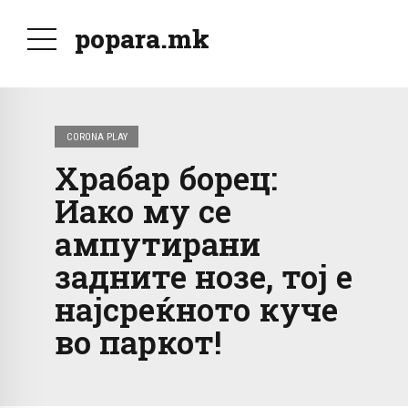
popara.mk
CORONA PLAY
Храбар борец:
Иако му се
ампутирани
задните нозе, тој е
најсреќното куче
во паркот!