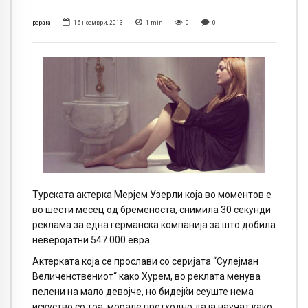
popara
16 ноември, 2013
1
min
0
0
Турската актерка Мерјем Узерли која во моментов е
во шести месец од бременоста, снимила 30 секунди
реклама за една германска компанија за што добила
неверојатни 547 000 евра.
Актерката која се прослави со серијата “Сулејман
Величенствениот“ како Хурем, во реклата менува
пелени на мало девојче, но бидејќи сеуште нема
искуство со тоа, морале претходно да ја научат како