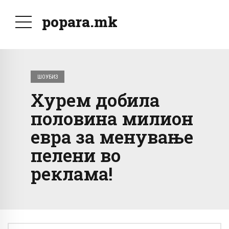
popara.mk
ШОУБИЗ
Хурем добила
половина милион
евра за менување
пелени во
реклама!