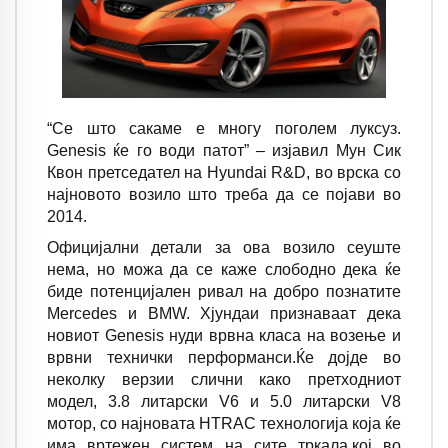
“
Се што сакаме е многу поголем луксуз
.
Genesis
ќе го води патот
”
– изјавил Мун Сик
Квон претседател на
Hyundai R&D
, во врска со
најновото возило што треба да се појави во
2014.
Официјални детали за ова возило сеуште
нема, но можа да се каже слободно дека ќе
биде потенцијален ривал на добро познатите
Mercedes и BMW. Хјундаи признаваат дека
новиот Genesis нуди врвна класа на возење и
врвни технички перформанси.Ќе дојде во
неколку верзии слични како претходниот
модел, 3.8 литарски V6 и 5.0 литарски V8
мотор, со најновата HTRAC технологија која ќе
има вртежен систем на сите тркала,кој во