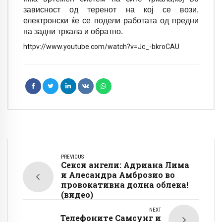
зависност од теренот на кој се вози,
електронски ќе се подели работата од предни
на задни тркала и обратно.
httpv://www.youtube.com/watch?v=Jc_-bkroCAU
PREVIOUS
Секси ангели: Адриана Лима
и Алесандра Амброзио во
провокативна долна облека!
(видео)
NEXT
Телефоните Самсунг и