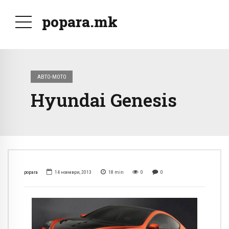
popara.mk
АВТО-МОТО
Hyundai Genesis
popara
14 ноември, 2013
18
min
0
0