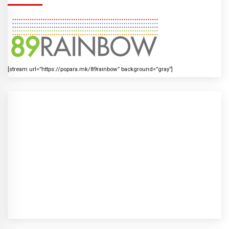
[stream url=”https://popara.mk/89rainbow” background=”gray”]