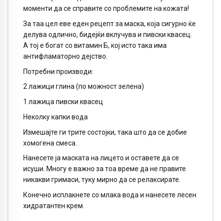
моменти да се справите со проблемите на кожата!
За таа цел еве еден рецепт за маска, која сигурно ќе
делува одлично, бидејќи вклучува и пивски квасец.
А тој е богат со витамин Б, кој исто така има
антифламаторно дејство.
Потребни производи:
2 лажици глина (по можност зелена)
1 лажица пивски квасец
Неколку капки вода
Измешајте ги трите состојки, така што да се добие
хомогена смеса.
Нанесете ја маската на лицето и оставете да се
исуши. Многу е важно за тоа време да не правите
никакви гримаси, туку мирно да се релаксирате.
Конечно исплакнете со млака вода и нанесете лесен
хидратантен крем.