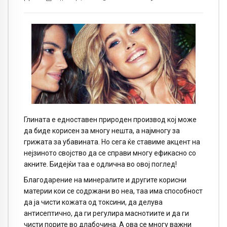
Глината е едноставен природен производ кој може
да биде корисен за многу нешта, а најмногу за
грижата за убавината. Но сега ќе ставиме акцент на
нејзиното својство да се справи многу ефикасно со
акните. Бидејќи таа е одлична во овој поглед!
Благодарение на минералите и другите корисни
материи кои се содржани во неа, таа има способност
да ја чисти кожата од токсини, да делува
антисептично, да ги регулира маснотиите и да ги
чисти порите во длабочина. А ова се многу важни