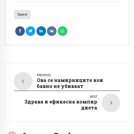
Topvest
PREVIOUS
Ова се намирниците кои
бавно не убиваат
NEXT
Здрава и ефикасна компир
диета