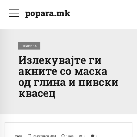
popara.mk
УБАВИНА
Излекувајте ги
акните со маска
од глина и пивски
квасец
popara
29 декември, 2013
1
min
0
0