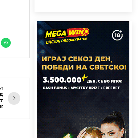
XT
д
т
н