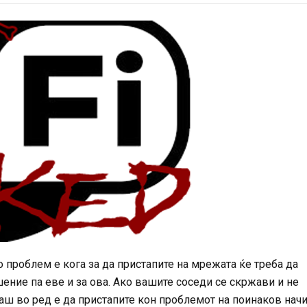
о проблем е кога за да пристапите на мрежата ќе треба да
шение па еве и за ова. Ако вашите соседи се скржави и не
гаш во ред е да пристапите кон проблемот на поинаков начи