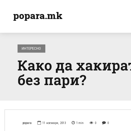
popara.mk
ИНТЕРЕСНО
Како да хакира
без пари?
popara
11 ноември, 2013
1
min
0
0