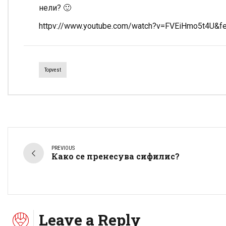
нели? 🙂
httpv://www.youtube.com/watch?v=FVEiHmo5t4U&fe
Topvest
PREVIOUS
Како се пренесува сифилис?
Leave a Reply