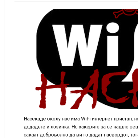
Насекаде околу нас има WiFi интернет пристап, н
додадете и лозинка. Но хакерите за се нашле ре
сакаат доброволно да ви го дадат пасвордот, то