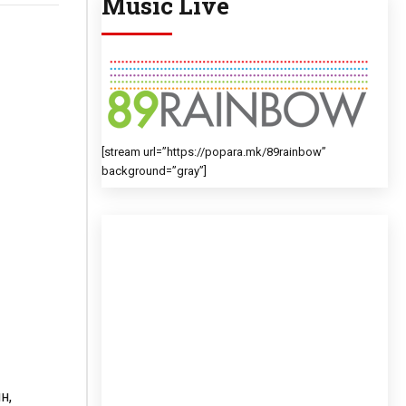
Music Live
[stream url=”https://popara.mk/89rainbow”
background=”gray”]
н,