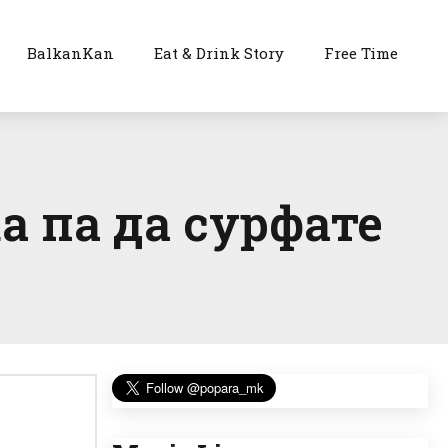
BalkanKan
Eat & Drink Story
Free Time
а па да сурфате