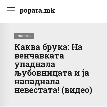
popara.mk
ИНТЕРЕСНО
Каква брука: На
венчавката
упаднала
љубовницата и ја
нападнала
невестата! (видео)