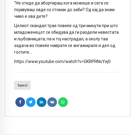
“Не отиде да абортираш кога можеше и сега се
појавуваш овде со стомак до заби? Од кај да знам
чиво е ова дете?
Целиот скандал трае повеќе од три минути при што
младоженецот се обидува да ги раздели невестата
и љубовницата, па и тој настрадал, а околу таа
задача во повеќе наврати се ангажирале и дел од
гостите…
httpv://www.youtube.com/watch?v=GKRPRNoYej0
Topvest