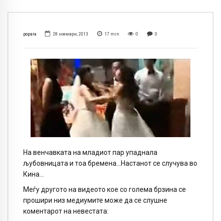
popara
28 ноември, 2013
17
min
0
0
На венчавката на младиот пар упаднала
љубовницата и тоа бремена…Настанот се случува во
Кина…
Меѓу другото на видеото кое со голема брзина се
прошири низ медиумите може да се слушне
коментарот на невестата: