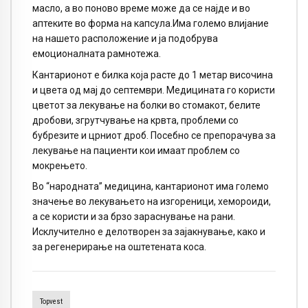
масло, а во поново време може да се најде и во
аптеките во форма на капсула.Има големо влијание
на нашето расположение и ја подобрува
емоционалната рамнотежа.
Кантарионот е билка која расте до 1 метар височина
и цвета од мај до септември. Медицината го користи
цветот за лекување на болки во стомакот, белите
дробови, згрутчување на крвта, проблеми со
бубрезите и црниот дроб. Посебно се препорачува за
лекување на пациенти кои имаат проблем со
мокрењето.
Во “народната” медицина, кантарионот има големо
значење во лекувањето на изгореници, хемороиди,
а се користи и за брзо зараснување на рани.
Исклучително е делотворен за зајакнување, како и
за регенерирање на оштетената коса.
Topvest