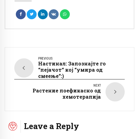
PREVIOUS
Настинал: Запознајте го
“пејачот“ кој “умира од
смеење“:)
NEXT
Растение поефикасно од
хемотерапија
Leave a Reply