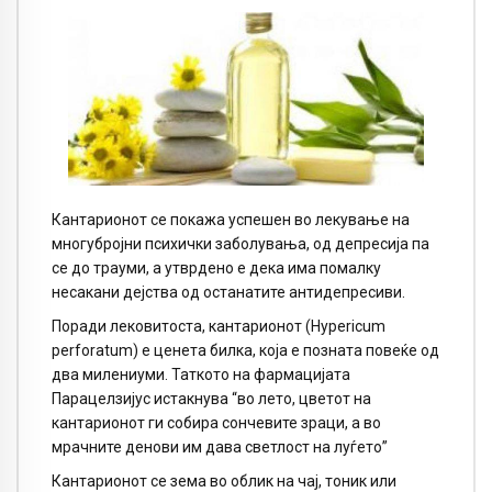
Кантарионот се покажа успешен во лекување на
многубројни психички заболувања, од депресија па
се до трауми, а утврдено е дека има помалку
несакани дејства од останатите антидепресиви.
Поради лековитоста, кантарионот (Hypericum
perforatum) е ценета билка, која е позната повеќе од
два милениуми. Таткото на фармацијата
Парацелзијус истакнува “во лето, цветот на
кантарионот ги собира сончевите зраци, а во
мрачните денови им дава светлост на луѓето”
Кантарионот се зeма во облик на чај, тоник или