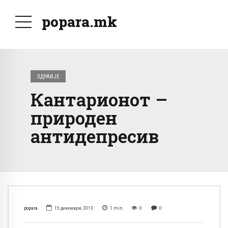
popara.mk
ЗДРАВЈЕ
Кантарионот –
природен
антидепресив
popara
15 декември, 2013
1
min
0
0