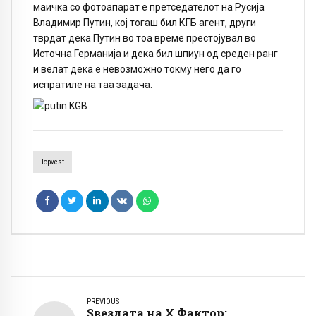
маичка со фотоапарат е претседателот на Русија
Владимир Путин, кој тогаш бил КГБ агент, други
тврдат дека Путин во тоа време престојувал во
Источна Германија и дека бил шпиун од среден ранг
и велат дека е невозможно токму него да го
испратиле на таа задача.
Topvest
PREVIOUS
Ѕвездата на Х Фактор: