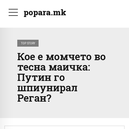
popara.mk
TOP STORY
Кое е момчето во
тесна маичка:
Путин го
шпиунирал
Реган?