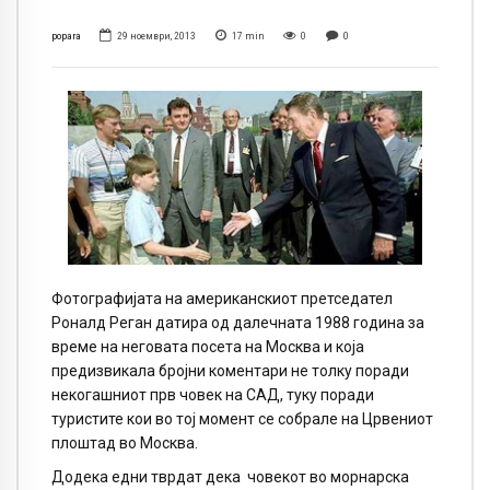
popara
29 ноември, 2013
17
min
0
0
Фотографијата на американскиот претседател
Роналд Реган датира од далечната 1988 година за
време на неговата посета на Москва и која
предизвикала бројни коментари не толку поради
некогашниот прв човек на САД, туку поради
туристите кои во тој момент се собрале на Црвениот
плоштад во Москва.
Додека едни тврдат дека
човекот во морнарска