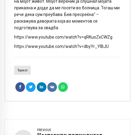
на мојот живот. Мојот вереник ја слушнал мојата
приказна и дојде да ме посети во болница. Тогаш ми
рече дека сум преубава. Бев пресреќна“ –
раскажува девојката која во моментов се
подготвува за свадба.
httpv://www.youtube.com/watch?v=qRKuoZxCWZg
httpv://www.youtube.com/watch?v=dbyYr_YlBJU
Topvest
PREVIOUS
Наставник принудувал