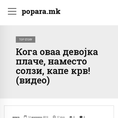
popara.mk
TOP STORY
Кога оваа девојка
плаче, наместо
солзи, капе крв!
(видео)
popara
12 декември, 2013
17
min
0
0