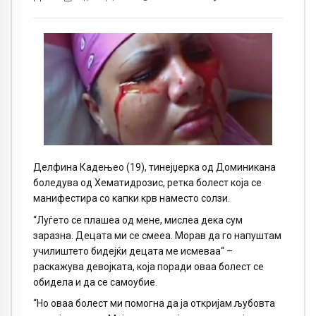
Делфина Кадењео (19), тинејџерка од Доминикана
боледува од Хематидрозис, ретка болест која се
манифестира со капки крв наместо солзи.
“Луѓето се плашеа од мене, мислеа дека сум
заразна. Децата ми се смееа. Морав да го напуштам
училиштето бидејќи децата ме исмеваа“ –
раскажува девојката, која поради оваа болест се
обидела и да се самоубие.
“Но оваа болест ми помогна да ја откријам љубовта