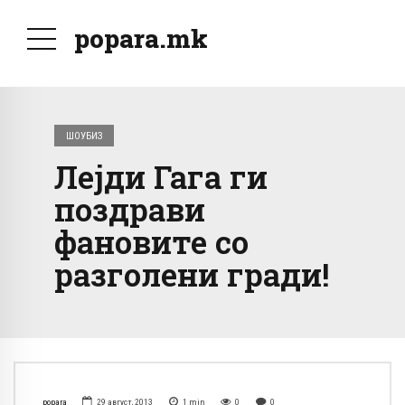
popara.mk
ШОУБИЗ
Лејди Гага ги
поздрави
фановите со
разголени гради!
popara
29 август, 2013
1
min
0
0