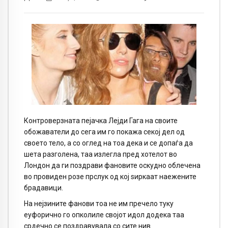
Контроверзната пејачка Лејди Гага на своите
обожаватели до сега им го покажа секој дел од
своето тело, а со оглед на тоа дека и се допаѓа да
шета разголена, таа излегла пред хотелот во
Лондон да ги поздрави фановите оскудно облечена
во провиден розе прслук од кој ѕиркаат наежените
брадавици.
На нејзините фанови тоа не им пречело туку
еуфорично го опколиле својот идол додека таа
срдечно се поздравувала со сите нив.