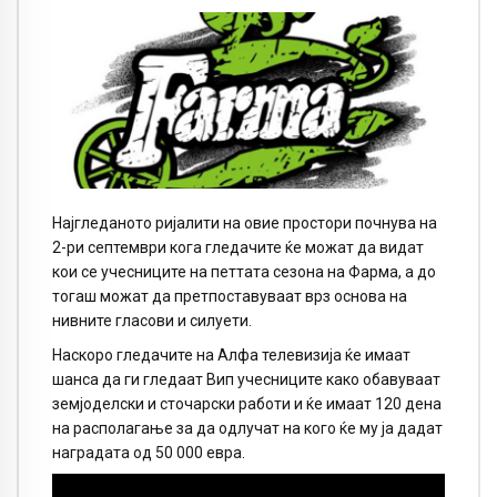
Најгледаното ријалити на овие простори почнува на
2-ри септември кога гледачите ќе можат да видат
кои се учесниците на петтата сезона на Фарма, а до
тогаш можат да претпоставуваат врз основа на
нивните гласови и силуети.
Наскоро гледачите на Алфа телевизија ќе имаат
шанса да ги гледаат Вип учесниците како обавуваат
земјоделски и сточарски работи и ќе имаат 120 дена
на располагање за да одлучат на кого ќе му ја дадат
наградата од 50 000 евра.