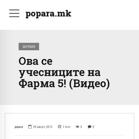
popara.mk
ШОУБИЗ
Ова се
учесниците на
Фарма 5! (Видео)
popara
29 август, 2013
1
min
0
0