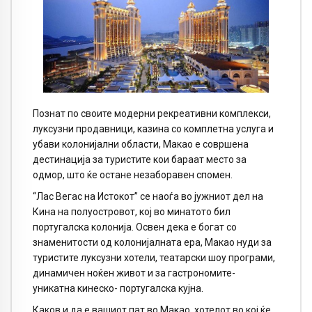
Познат по своите модерни рекреативни комплекси,
луксузни продавници, казина со комплетна услуга и
убави колонијални области, Макао е совршена
дестинација за туристите кои бараат место за
одмор, што ќе остане незаборавен спомен.
“Лас Вегас на Истокот” се наоѓа во јужниот дел на
Кина на полуостровот, кој во минатото бил
португалска колонија. Освен дека е богат со
знаменитости од колонијалната ера, Макао нуди за
туристите луксузни хотели, театарски шоу програми,
динамичен ноќен живот и за гастрономите-
уникатна кинеско- португалска кујна.
Каков и да е вашиот пат во Макао, хотелот во кој ќе