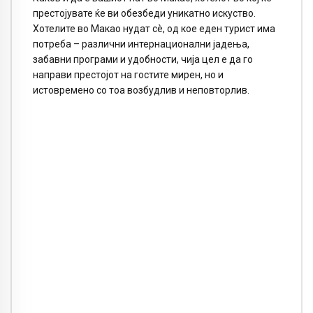
престојувате ќе ви обезбеди уникатно искуство.
Хотелите во Макао нудат сè, од кое еден турист има
потреба – различни интернационални јадења,
забавни програми и удобности, чија цел е да го
направи престојот на гостите мирен, но и
истовремено со тоа возбудлив и неповторлив.