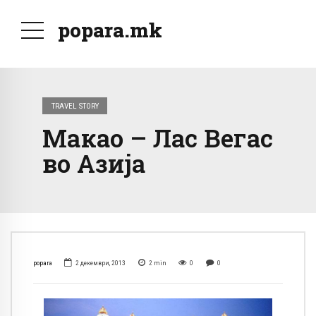
popara.mk
TRAVEL STORY
Макао – Лас Вегас
во Азија
popara
2 декември, 2013
2
min
0
0