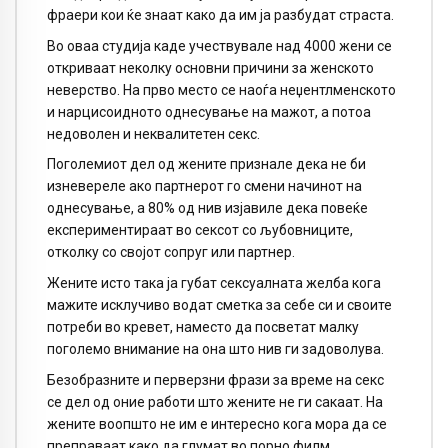
фраери кои ќе знаат како да им ја разбудат страста.
Во оваа студија каде учествувале над 4000 жени се
откриваат неколку основни причини за женското
неверство. На прво место се наоѓа неџентлменското
и нарцисоидното однесување на мажот, а потоа
недоволен и неквалитетен секс.
Поголемиот дел од жените признале дека не би
изневереле ако партнерот го смени начинот на
однесување, а 80% од нив изјавиле дека повеќе
експериментираат во сексот со љубовниците,
отколку со својот сопруг или партнер.
Жените исто така ја губат сексуалната желба кога
мажите исклучиво водат сметка за себе си и своите
потреби во кревет, наместо да посветат малку
поголемо внимание на она што нив ги задоволува.
Безобразните и перверзни фрази за време на секс
се дел од оние работи што жените не ги сакаат. На
жените воопшто не им е интересно кога мора да се
преправаат како да глумат во порно филм.