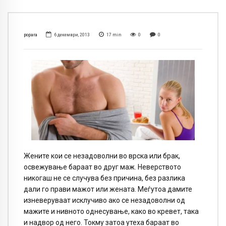
popara
6 декември, 2013
17
min
0
0
Жените кои се незадоволни во врска или брак,
освежување бараат во друг маж. Неверството
никогаш не се случува без причина, без разлика
дали го прави мажот или жената. Меѓутоа дамите
изневеруваат исклучиво ако се незадоволни од
мажите и нивното однесување, како во кревет, така
и надвор од него. Токму затоа утеха бараат во