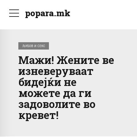
popara.mk
ЉУБОВ И СЕКС
Мажи! Жените ве
изневеруваат
бидејќи не
можете да ги
задоволите во
кревет!