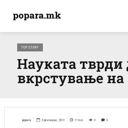
popara.mk
TOP STORY
Науката тврди 
вкрстување на 
popara
3 декември, 2013
17
min
0
0