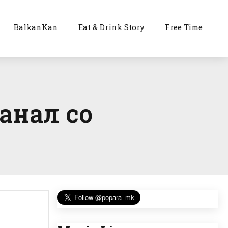
BalkanKan
Eat & Drink Story
Free Time
анал со