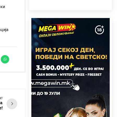
ики
ација
XT
ма
е!