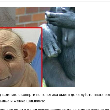
д врвните експерти по генетика смета дека луѓето настанал
свиња и женка шимпанзо.
аден од свиња и шимпанзо продолжил да живее заедно со