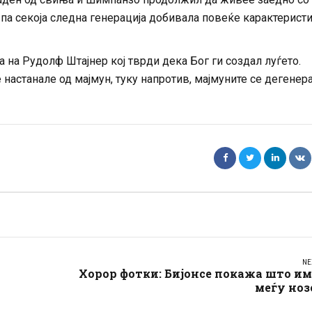
па секоја следна генерација добивала повеќе карактерист
 на Рудолф Штајнер кој тврди дека Бог ги создал луѓето.
е настанале од мајмун, туку напротив, мајмуните се дегенер
NE
Хорор фотки: Бијонсе покажа што и
меѓу ноз