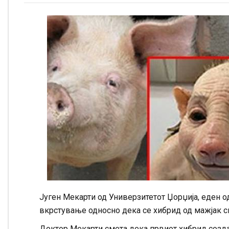
Југен Мекарти од Универзитетот Џорџија, еден о
вкрстување односно дека се хибрид од мажјак 
Доктор Мекарти смета дека првиот хибрид созд