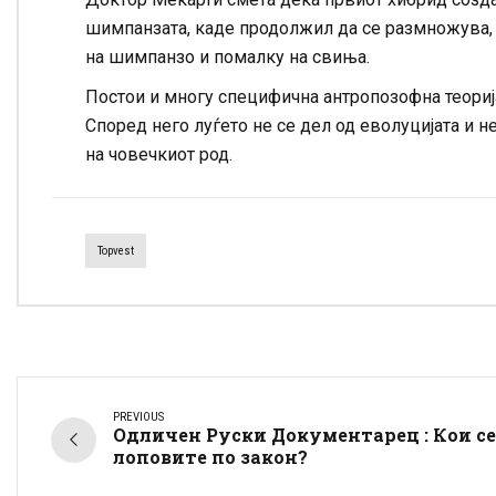
шимпанзата, каде продолжил да се размножува, 
на шимпанзо и помалку на свиња.
Постои и многу специфична антропозофна теорија
Според него луѓето не се дел од еволуцијата и н
на човечкиот род.
Topvest
PREVIOUS
Одличен Руски Документарец : Кои се
лоповите по закон?