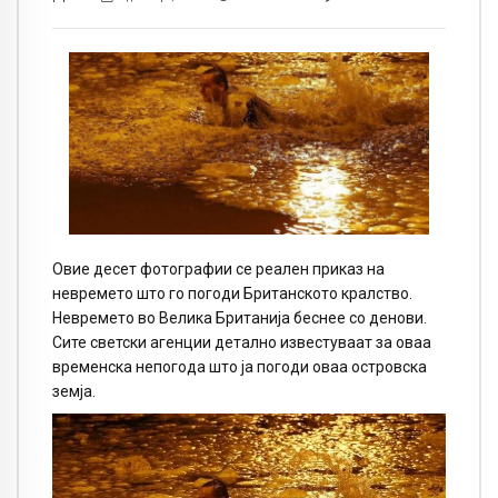
Овие десет фотографии се реален приказ на
невремето што го погоди Британското кралство.
Невремето во Велика Британија беснее со денови.
Сите светски агенции детално известуваат за оваа
временска непогода што ја погоди оваа островска
земја.