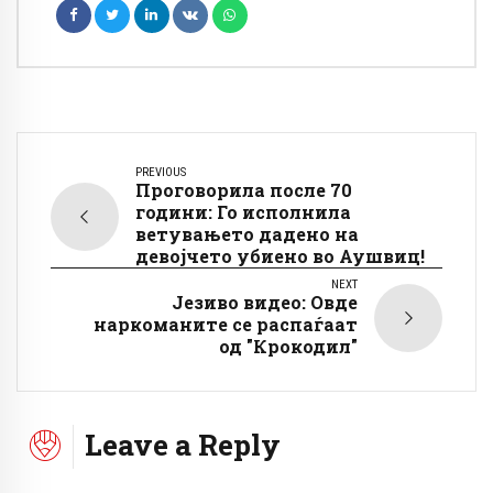
PREVIOUS
Проговорила после 70
години: Го исполнила
ветувањето дадено на
девојчето убиено во Аушвиц!
NEXT
Језиво видео: Овде
наркоманите се распаѓаат
од "Крокодил"
Leave a Reply