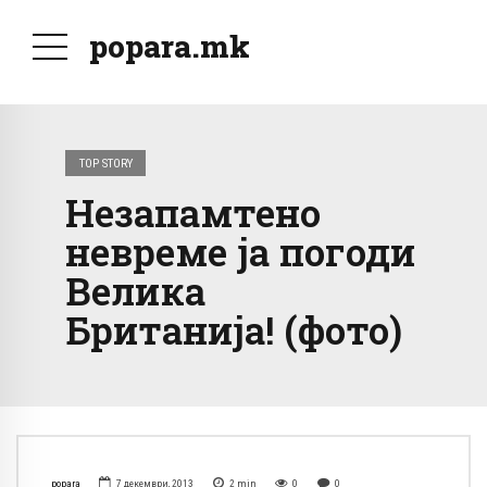
popara.mk
TOP STORY
Незапамтено
невреме ја погоди
Велика
Британија! (фото)
popara
7 декември, 2013
2
min
0
0