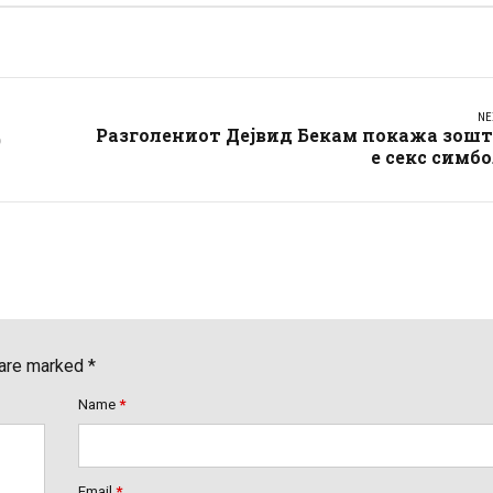
NE
Разголениот Дејвид Бекам покажа зошт
)
е секс симб
 are marked *
Name
*
Email
*