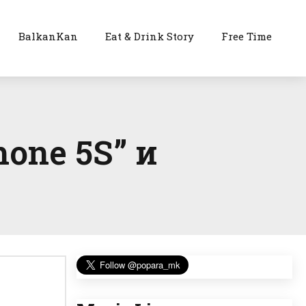
BalkanKan
Eat & Drink Story
Free Time
one 5S” и