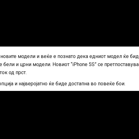
 новите модели и веќе е познато дека едниот модел ќе бид
те бели и црни модели. Новиот “iPhone 5S” се претпоставува
ток од прст.
опција и најверојатно ќе биде достапна во повеќе бои.