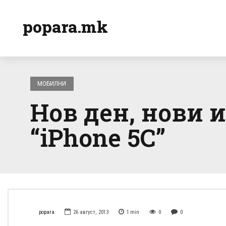
popara.mk
МОБИЛНИ
Нов ден, нови 
“iPhone 5C”
popara
26 август, 2013
1
min
0
0