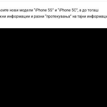
воите нови модели “iPhone 5S” и “iPhone 5C”, а до тогаш
ажни информации и разни “протекувања” на тајни информац