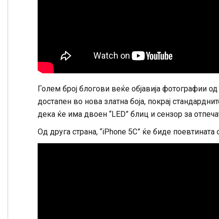
Голем број блогови веќе објавија фотографии од
достапен во нова златна боја, покрај стандардни
дека ќе има двоен “LED” блиц и сензор за отпеча
Од друга страна, “iPhone 5C” ќе биде поевтината 