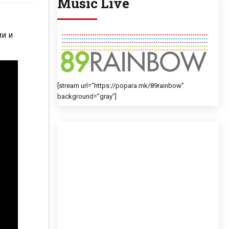
Music Live
ии и
[stream url=”https://popara.mk/89rainbow”
background=”gray”]