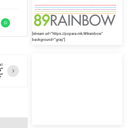
[stream url=”https://popara.mk/89rainbow”
background=”gray”]
XT
S"
C"