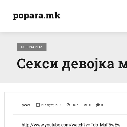
popara.mk
CORONA PLAY
Секси девојка 
popara
26 август, 2013
1
min
0
0
http://www.youtube.com/watch?v=Fqb-MaF5wEw