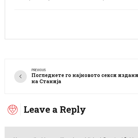
PREVIOUS
Погледнете го најновото секси издан
на Станија
Leave a Reply