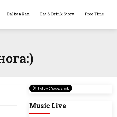
BalkanKan
Eat & Drink Story
Free Time
ога:)
Music Live