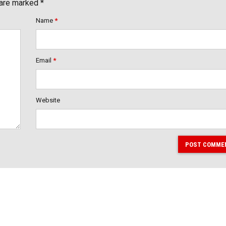
 are marked *
Name
*
Email
*
Website
POST COMME