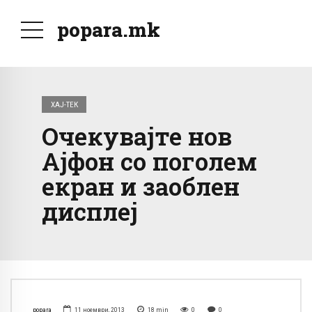
popara.mk
ХАЈ-ТЕК
Очекувајте нов
Ајфон со поголем
екран и заоблен
дисплеј
popara
11 ноември, 2013
18
min
0
0