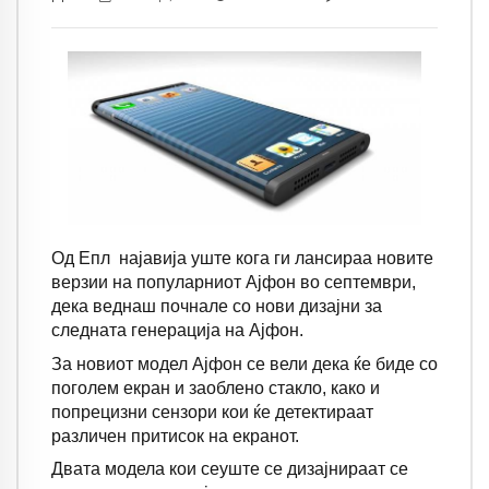
Од Е
пл
најавија уште кога ги лансираа новите
верзии на популарниот Ајфон во септември,
дека веднаш почнале со нови дизајни за
следната генерација на Ајфон.
За новиот модел Ајфон се вели дека ќе биде со
поголем екран и заоблено стакло, како и
попрецизни сензори кои ќе детектираат
различен притисок на екранот.
Двата модела кои сеуште се дизајнираат се