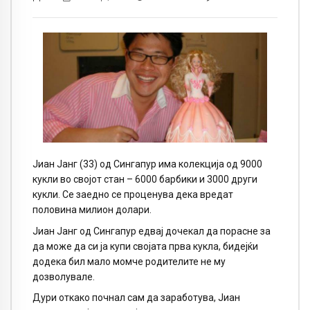
Јиан Јанг (33) од Сингапур има колекција од 9000
кукли во својот стан – 6000 барбики и 3000 други
кукли. Се заедно се проценува дека вредат
половина милион долари.
Јиан Јанг од Сингапур едвај дочекал да порасне за
да може да си ја купи својата прва кукла, бидејќи
додека бил мало момче родителите не му
дозволувале.
Дури откако почнал сам да заработува, Јиан