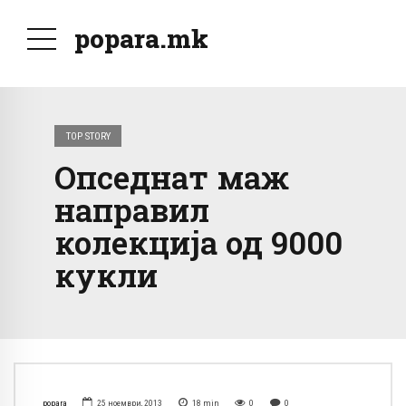
popara.mk
TOP STORY
Опседнат маж
направил
колекција од 9000
кукли
popara
25 ноември, 2013
18
min
0
0