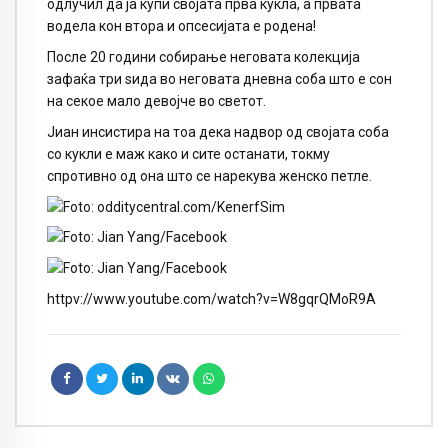
одлучил да ја купи својата прва кукла, а првата
водела кон втора и опсесијата е родена!
После 20 години собирање неговата колекција
зафаќа три ѕида во неговата дневна соба што е сон
на секое мало девојче во светот.
Јиан инсистира на тоа дека надвор од својата соба
со кукли е маж како и сите останати, токму
спротивно од она што се нарекува женско петле.
httpv://www.youtube.com/watch?v=W8gqrQMoR9A