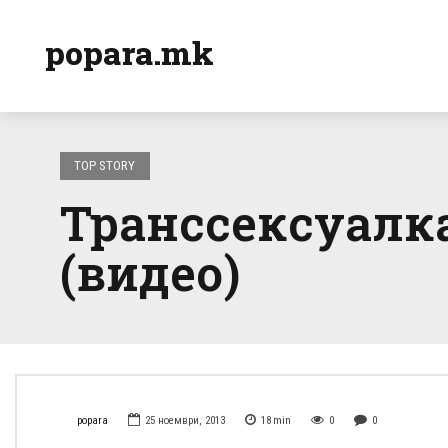
popara.mk
TOP STORY
Транссексуалка
(видео)
popara
25 ноември, 2013
18
min
0
0