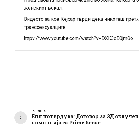
женскиот вокал.
Видеото за кое Кејхар тврди дека никогаш претх
транссексуалците.
httpv://www.youtube.com/watch?v=DXK3cB0jmGo
PREVIOUS
Епл потврдува: Договор за 3Д склучен
компанијата Prime Sense