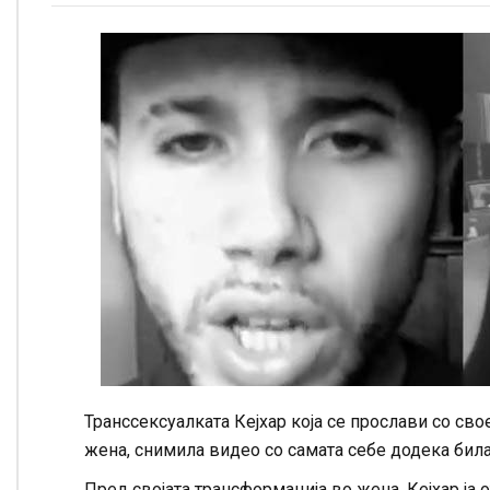
Транссексуалката Кејхар која се прослави со св
жена, снимила видео со самата себе додека бил
Пред својата трансформација во жена, Кејхар ја о