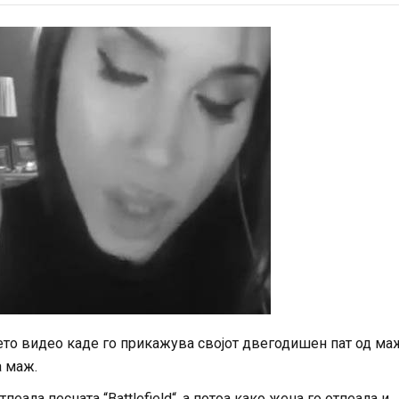
оето видео каде го прикажува својот двегодишен пат од ма
а маж.
тпеала песната “
Battlefield“,
а потоа како жена го отпеала и