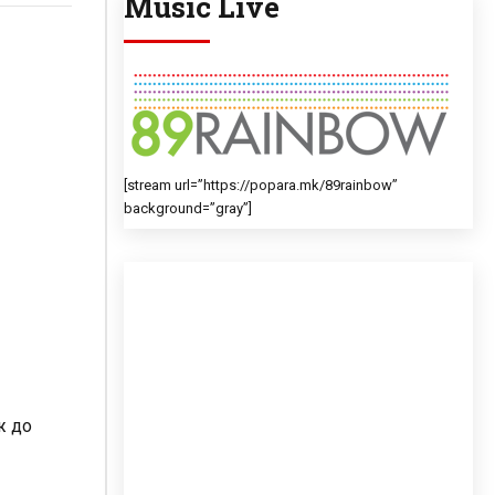
Music Live
[stream url=”https://popara.mk/89rainbow”
background=”gray”]
ж до