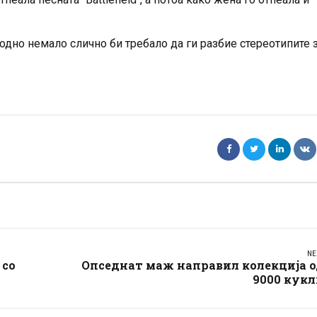
одно немало слично би требало да ги разбие стереотипите 
NE
 со
Опседнат маж направил колекција о
9000 кукл