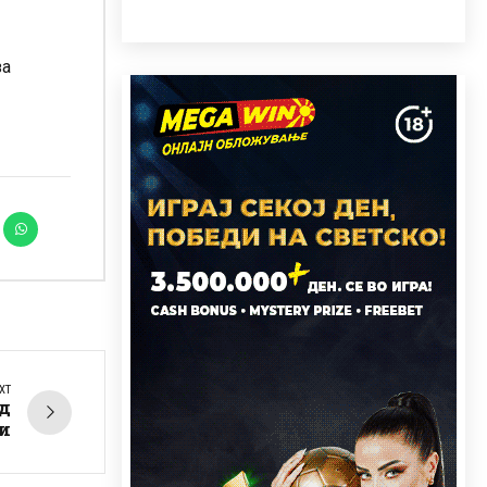
за
XT
д
и