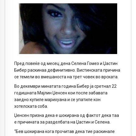
Пред повеќе од месец дена Селена Гомез и Џастин
Бибер раскинаа дефинитивно. Вистинската причина
се темели во вмешаноста на трет човек во врската.
Во декември минатата година Бибер ја сретнал 22
годишната Мајлин Џенсен кои после забавата
заедно купиле марихуана и се упатиле кон
хотелската соба.
Џенсен призна дека е шокирана од фактот дека таа
е причината за разделбата на Џастин и Селена.
“Бев шокирана кога прочитав дека тие раскинале