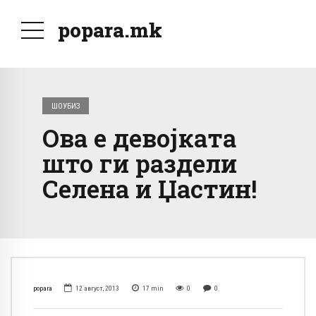
popara.mk
ШОУБИЗ
Ова е девојката
што ги раздели
Селена и Џастин!
popara
12 август, 2013
17
min
0
0