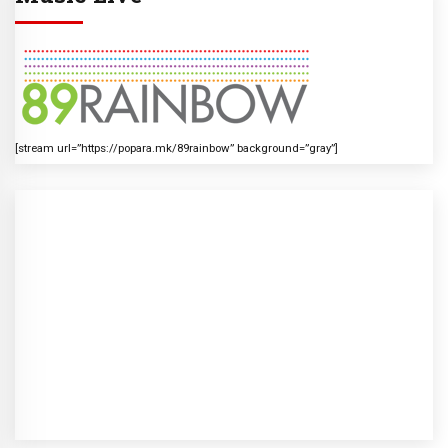
[stream url=”https://popara.mk/89rainbow” background=”gray”]