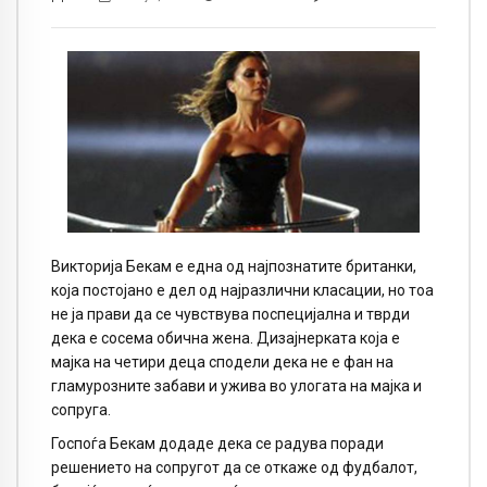
Викторија Бекам е една од најпознатите британки,
која постојано е дел од најразлични класации, но тоа
не ја прави да се чувствува поспецијална и тврди
дека е сосема обична жена. Дизајнерката која е
мајка на четири деца сподели дека не е фан на
гламурозните забави и ужива во улогата на мајка и
сопруга.
Госпоѓа Бекам додаде дека се радува поради
решението на сопругот да се откаже од фудбалот,