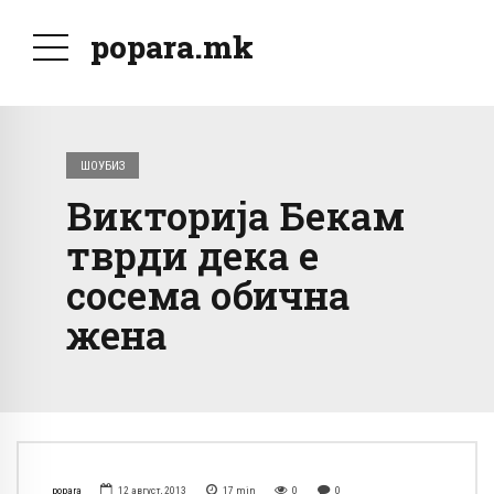
popara.mk
ШОУБИЗ
Викторија Бекам
тврди дека е
сосема обична
жена
popara
12 август, 2013
17
min
0
0