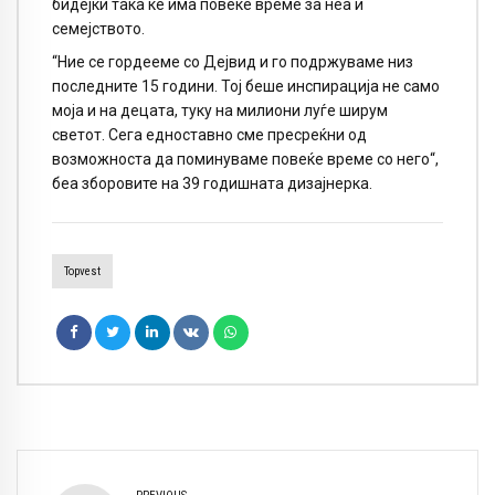
бидејќи така ќе има повеќе време за неа и
семејството.
“Ние се гордееме со Дејвид и го подржуваме низ
последните 15 години. Тој беше инспирација не само
моја и на децата, туку на милиони луѓе ширум
светот. Сега едноставно сме пресреќни од
возможноста да поминуваме повеќе време со него“,
беа зборовите на 39 годишната дизајнерка.
Topvest