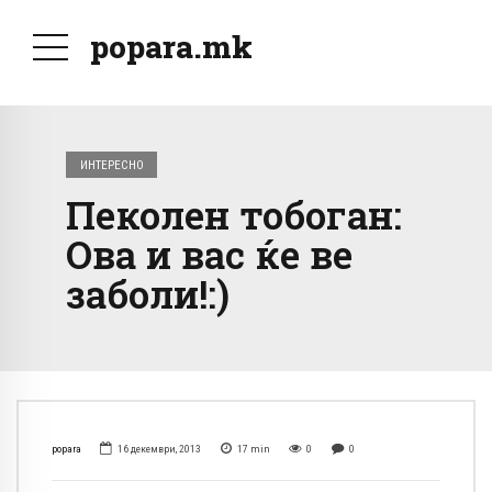
popara.mk
ИНТЕРЕСНО
Пеколен тобоган:
Ова и вас ќе ве
заболи!:)
popara
16 декември, 2013
17
min
0
0