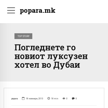
popara.mk
TOP STORY
Погледнете го
новиот луксузен
хотел во Дубаи
popara
18 ноември, 2013
18
min
0
0