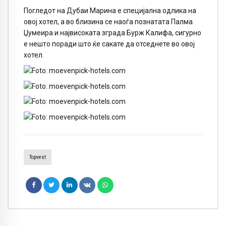
Погледот на Дубаи Марина е специјална одлика на
овој хотел, а во близина се наоѓа познатата Палма
Џумеира и највисоката зграда Бурж Калифа, сигурно
е нешто поради што ќе сакате да отседнете во овој
хотел.
Topvest