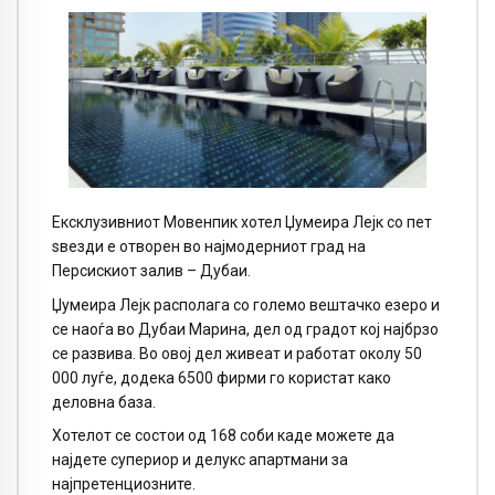
Ексклузивниот Мовенпик хотел Џумеира Лејк со пет
ѕвезди е отворен во најмодерниот град на
Персискиот залив – Дубаи.
Џумеира Лејк располага со големо вештачко езеро и
се наоѓа во Дубаи Марина, дел од градот кој најбрзо
се развива. Во овој дел живеат и работат околу 50
000 луѓе, додека 6500 фирми го користат како
деловна база.
Хотелот се состои од 168 соби каде можете да
најдете супериор и делукс апартмани за
најпретенциозните.