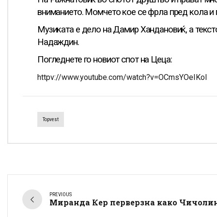
вниманието. Момчето кое се фрла пред кола и 
Музиката е дело на Дамир Хандановиќ, а текс
Надаждин.
Погледнете го новиот спот на Цеца:
httpv://www.youtube.com/watch?v=OCmsYOeIKoI
Topvest
PREVIOUS
Миранда Кер перверзна како Чичолин