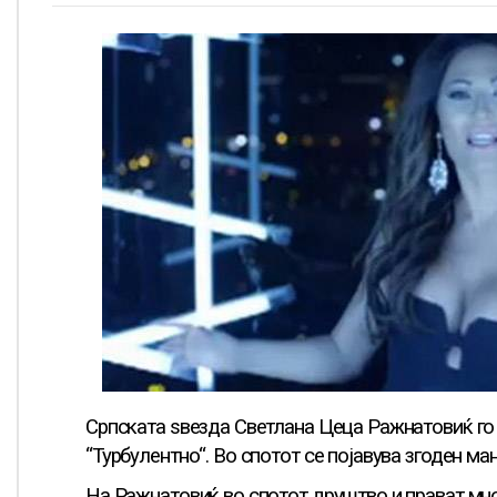
Српската ѕвезда Светлана Цеца Ражнатовиќ го 
“Турбулентно“. Во спотот се појавува згоден ма
На Ражнатовиќ во спотот друштво и прават мног