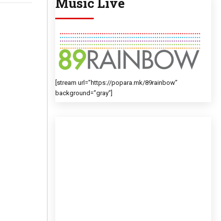
Music Live
[stream url=”https://popara.mk/89rainbow”
background=”gray”]