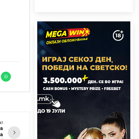
XT
ка
да