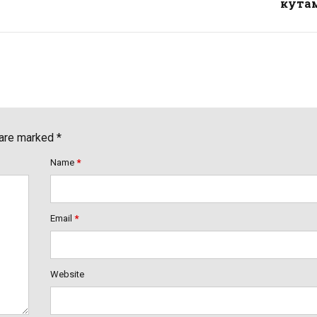
ќутам
 are marked *
Name
*
Email
*
Website