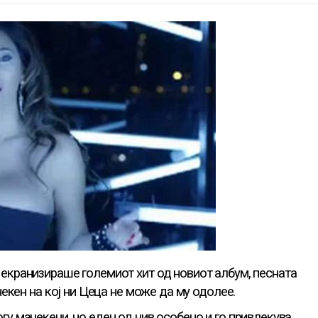
екранизираше големиот хит од новиот албум, песната
некен на кој ни Цеца не може да му одолее.
у манекени, но еден од нив особено и го привлекува