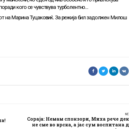
поради кого се чувствува турболентно…
тот на Марина Туцаковиќ. За режија бил задолжен Милош
NE
Сораја: Немам спонзори, Миха рече де
а!
не сме во врска, а јас сум воспитана 