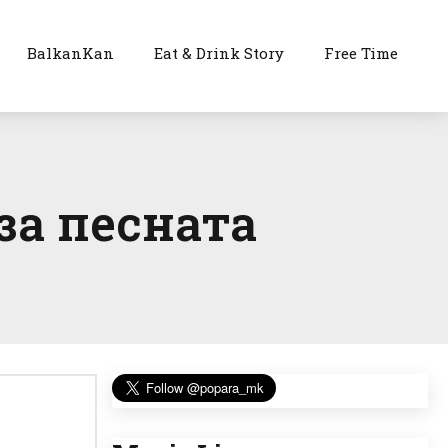
BalkanKan
Eat & Drink Story
Free Time
за песната