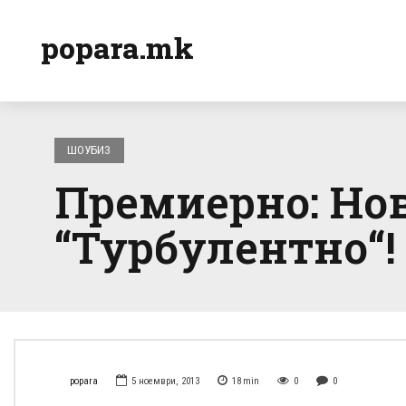
popara.mk
ШОУБИЗ
Премиерно: Нов
“Турбулентно“! 
popara
5 ноември, 2013
18
min
0
0