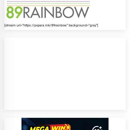
[stream url=”https://popara.mk/89rainbow” background=”gray”]