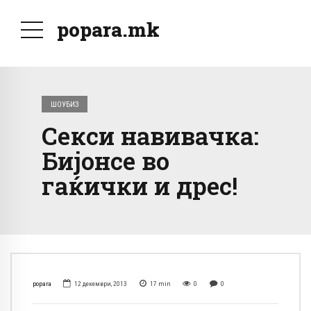
popara.mk
ШОУБИЗ
Секси навивачка:
Бијонсе во
гаќички и дрес!
popara
12 декември, 2013
17
min
0
0