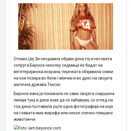
Откако Џеј Зи неодамна објави дека тој и неговата
сопруга Бијонсе неколку седмици ќе бидат на
вегетеријанска исхрана, пејачката обајавила слики
на кои позира во бели гаќички и во дрес на својата
матична држава Тексас.
Бијонсе вака ја покажала не само својата совршена
линија туку и дека знае да се забавува, со оглед на
тоа дека поставила уште една фотографија на која
на главата има жирафа или некое слично плишано
животинче.