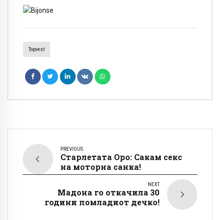
Topvest
PREVIOUS
Старлетата Оро: Сакам секс
на моторна санка!
NEXT
Мадона го откачила 30
години помладиот дечко!