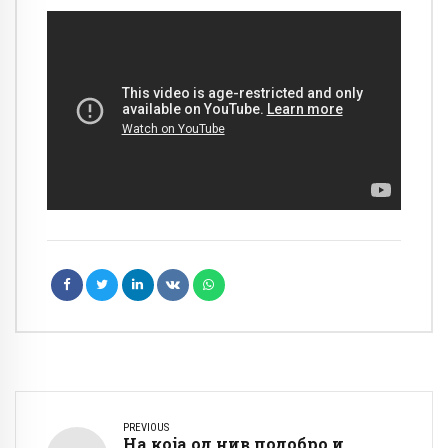
PREVIOUS
На која од нив подобро и