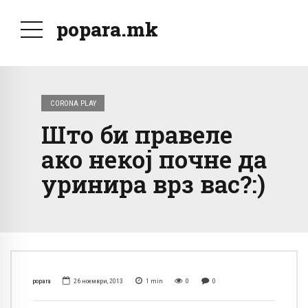
popara.mk
CORONA PLAY
Што би правеле
ако некој почне да
уринира врз вас?:)
popara
26 ноември, 2013
1
min
0
0