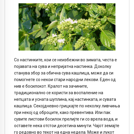
Со настинките, кои се неизбежни во зимата, честа е
појавата на сува и непријатна настинка. Доколку
станува збор за обична сува кашлица, може да си
помогнете со некои стари народни лекови. Еден од
нив е босилокот. Кралот на зачините,
традиционално се користи за воспаление на
непцата и усната шуплина, кај настинката, и сувата
кашлица. Секојдневно грицкајте по неколку ливчиња
при некој од оброците, како превентива. Или пак
сувите листови босилок прелијте ги со врела вода, и
оставете нека отстои десетина минути. Чајот земајте
го редовно во текот на една недела. Може и лукот