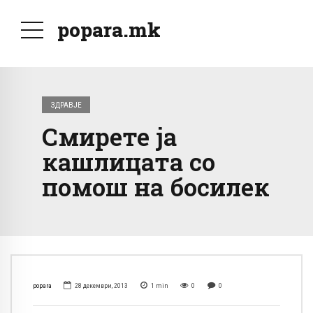
popara.mk
ЗДРАВЈЕ
Смирете ја
кашлицата со
помош на босилек
popara
28 декември, 2013
1
min
0
0