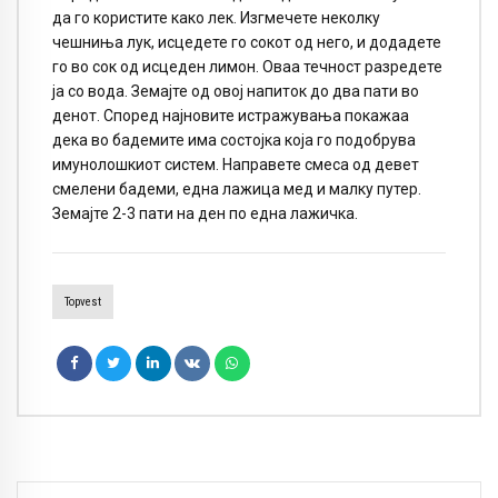
да го користите како лек. Изгмечете неколку
чешниња лук, исцедете го сокот од него, и додадете
го во сок од исцеден лимон. Оваа течност разредете
ја со вода. Земајте од овој напиток до два пати во
денот. Според најновите истражувања покажаа
дека во бадемите има состојка која го подобрува
имунолошкиот систем. Направете смеса од девет
смелени бадеми, една лажица мед и малку путер.
Земајте 2-3 пати на ден по една лажичка.
Topvest